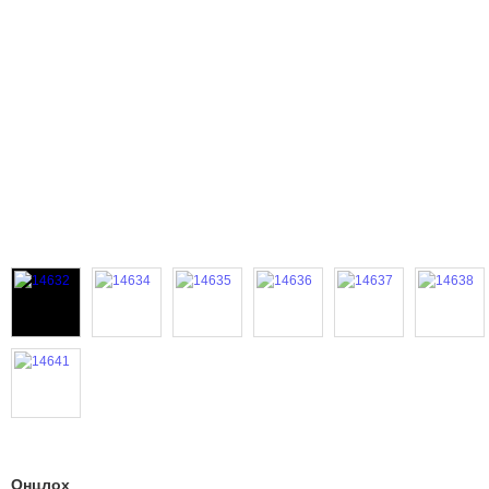
Онцлох