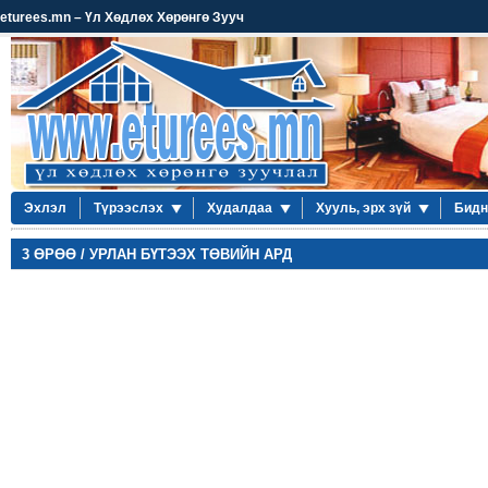
eturees.mn – Үл Хөдлөх Хөрөнгө Зууч
Эхлэл
Түрээслэх
Худалдаа
Хууль, эрх зүй
Бидн
3 ӨРӨӨ / УРЛАН БҮТЭЭХ ТӨВИЙН АРД