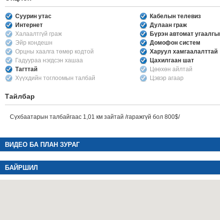
Суурин утас
Кабелын телевиз
Интернет
Дулаан граж
Халаалтгүй граж
Бүрэн автомат угаалг
Эйр кондешн
Домофон систем
Орцны хаалга төмөр кодтой
Харуул хамгаалалттай
Гадуураа нэгдсэн хашаа
Цахилгаан шат
Тагттай
Цөөхөн айлтай
Хүүхдийн тоглоомын талбай
Цэвэр агаар
Тайлбар
Сүхбаатарын талбайгаас 1,01 км зайтай /гаражгүй бол 800$/
ВИДЕО БА ПЛАН ЗУРАГ
БАЙРШИЛ