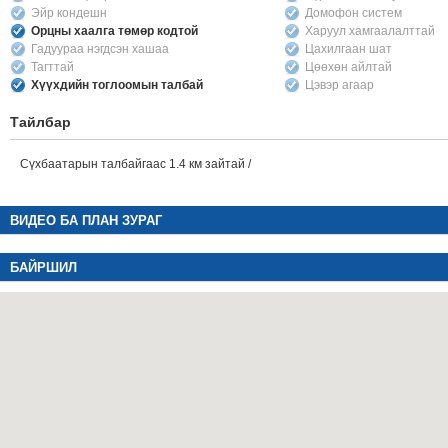
Эйр кондешн
Домофон систем
Орцны хаалга төмөр кодтой
Харуул хамгаалалттай
Гадуураа нэгдсэн хашаа
Цахилгаан шат
Тагттай
Цөөхөн айлтай
Хүүхдийн тоглоомын талбай
Цэвэр агаар
Тайлбар
Сүхбаатарын талбайгаас 1.4 км зайтай /
ВИДЕО БА ПЛАН ЗУРАГ
БАЙРШИЛ