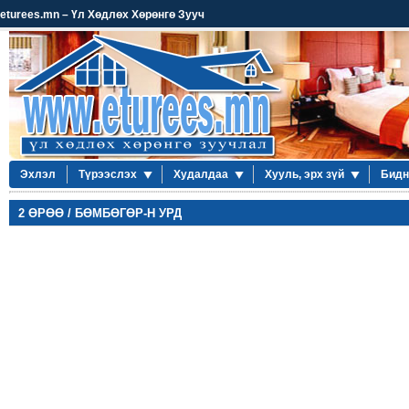
eturees.mn – Үл Хөдлөх Хөрөнгө Зууч
Эхлэл
Түрээслэх
Худалдаа
Хууль, эрх зүй
Бидн
2 ӨРӨӨ / БӨМБӨГӨР-Н УРД