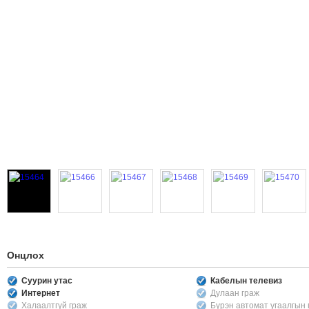
Онцлох
Суурин утас
Кабелын телевиз
Интернет
Дулаан граж
Халаалтгүй граж
Бүрэн автомат угаалгын