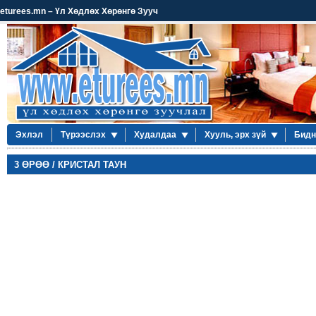
eturees.mn – Үл Хөдлөх Хөрөнгө Зууч
Эхлэл
Түрээслэх
Худалдаа
Хууль, эрх зүй
Бидн
3 ӨРӨӨ / КРИСТАЛ ТАУН