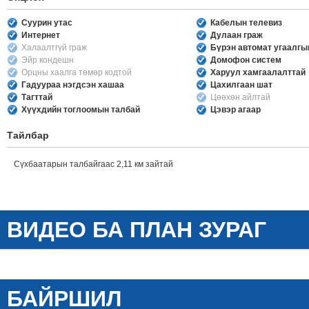
Суурин утас
Кабелын телевиз
Интернет
Дулаан граж
Халаалтгүй граж
Бүрэн автомат угаалг
Эйр кондешн
Домофон систем
Орцны хаалга төмөр кодтой
Харуул хамгаалалттай
Гадуураа нэгдсэн хашаа
Цахилгаан шат
Тагттай
Цөөхөн айлтай
Хүүхдийн тоглоомын талбай
Цэвэр агаар
Тайлбар
Сүхбаатарын талбайгаас 2,11 км зайтай
ВИДЕО БА ПЛАН ЗУРАГ
БАЙРШИЛ