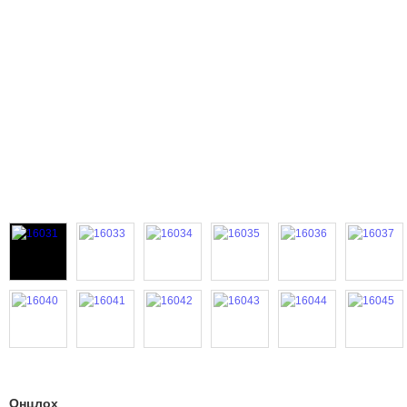
Онцлох