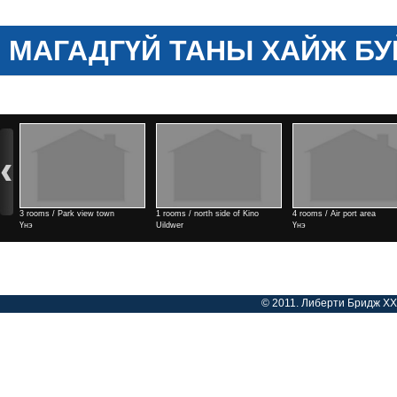
МАГАДГҮЙ ТАНЫ ХАЙЖ БУ
3 rooms / Park view town
1 rooms / north side of Kino
4 rooms / Air port area
Үнэ
Uildwer
Үнэ
Үнэ
© 2011. Либерти Бридж ХХК