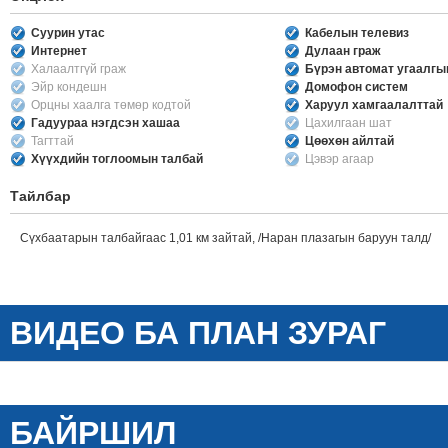
Суурин утас
Кабелын телевиз
Интернет
Дулаан граж
Халаалтгүй граж
Бүрэн автомат угаалг
Эйр кондешн
Домофон систем
Орцны хаалга төмөр кодтой
Харуул хамгаалалттай
Гадуураа нэгдсэн хашаа
Цахилгаан шат
Тагттай
Цөөхөн айлтай
Хүүхдийн тоглоомын талбай
Цэвэр агаар
Тайлбар
Сүхбаатарын талбайгаас 1,01 км зайтай, /Наран плазагын баруун талд/
ВИДЕО БА ПЛАН ЗУРАГ
БАЙРШИЛ