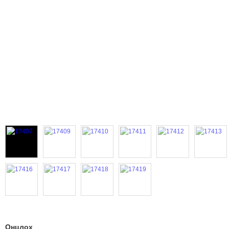
Онцлох