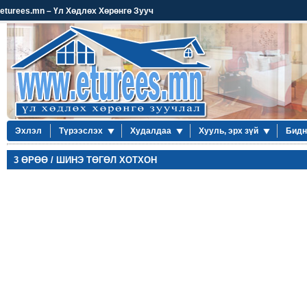
eturees.mn – Үл Хөдлөх Хөрөнгө Зууч
Эхлэл
Түрээслэх
Худалдаа
Хууль, эрх зүй
Бидн
3 ӨРӨӨ / ШИНЭ ТӨГӨЛ ХОТХОН