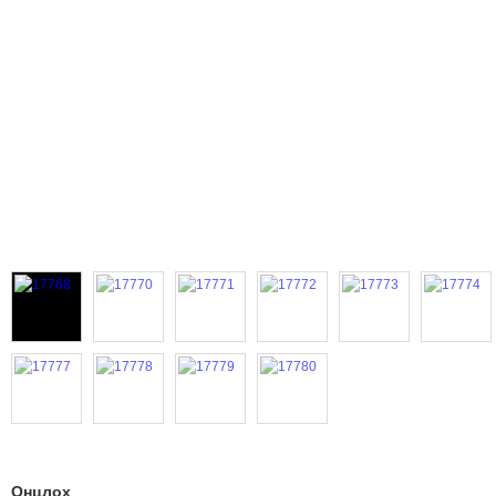
Онцлох