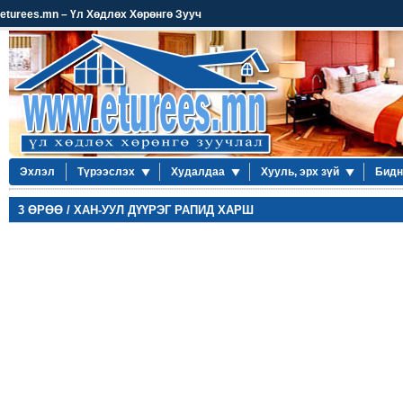
eturees.mn – Үл Хөдлөх Хөрөнгө Зууч
Эхлэл
Түрээслэх
Худалдаа
Хууль, эрх зүй
Бидн
3 ӨРӨӨ / ХАН-УУЛ ДҮҮРЭГ РАПИД ХАРШ