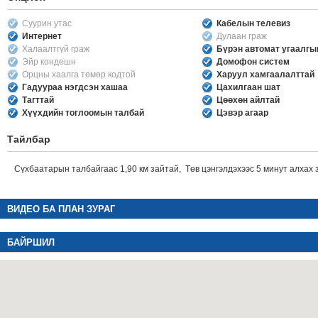
Суурин утас
Кабелын телевиз
Интернет
Дулаан граж
Халаалтгүй граж
Бүрэн автомат угаалг
Эйр кондешн
Домофон систем
Орцны хаалга төмөр кодтой
Харуул хамгаалалттай
Гадуураа нэгдсэн хашаа
Цахилгаан шат
Тагттай
Цөөхөн айлтай
Хүүхдийн тоглоомын талбай
Цэвэр агаар
Тайлбар
Сүхбаатарын талбайгаас 1,90 км зайтай, Төв цэнгэлдэхээс 5 минут алхах 
ВИДЕО БА ПЛАН ЗУРАГ
БАЙРШИЛ