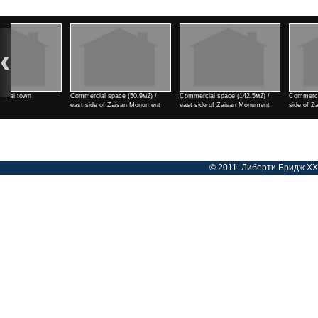
Commercial space (142,5м2) /
Commercial space (182м2) / east
2 rooms / north side of Tengi
east side of Zaisan Monument
side of Zaisan Monument
cinema
Үнэ
Үнэ
Үнэ
© 2011. Либерти Бридж ХХК