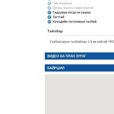
Эйр кондешн
Орцны хаалга төмөр кодтой
Гадуураа нэгдсэн хашаа
Тагттай
Хүүхдийн тоглоомын талбай
Тайлбар
Сүхбаатарын талбайгаас 1.9 км зайтай / RO
ВИДЕО БА ПЛАН ЗУРАГ
БАЙРШИЛ