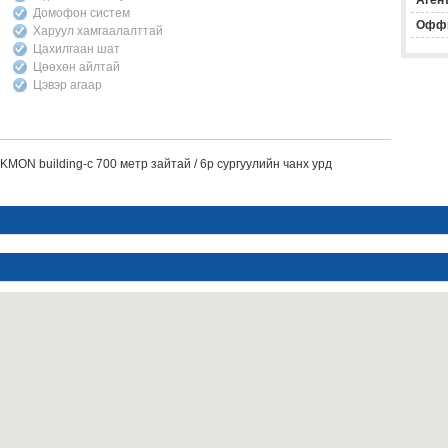
Агент
Домофон систем
Офф
Харуул хамгаалалттай
Цахилгаан шат
Цөөхөн айлтай
Цэвэр агаар
KMON building-с 700 метр зайтай / 6р сургуулийн чанх урд