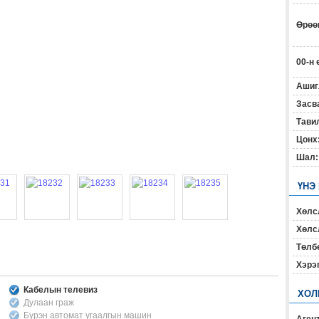
Өрөөн
00-н 
Ашиг
Засв
Тавил
Цонх
Шал:
ҮНЭ
Хөлс
Хөлсл
Төлб
Хэрэ
Кабелын телевиз
ХОЛ
Дулаан граж
Бүрэн автомат угаалгын машин