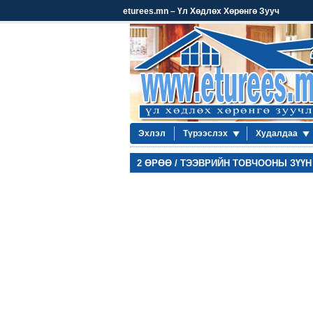
eturees.mn – Үл Хөдлөх Хөрөнгө Зууч
Эхлэл
Түрээслэх
Худалдаа
2 ӨРӨӨ / ТЭЭВРИЙН ТОВЧООНЫ ЗҮҮН