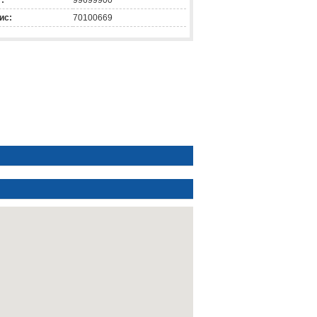
:
99699900
ис:
70100669