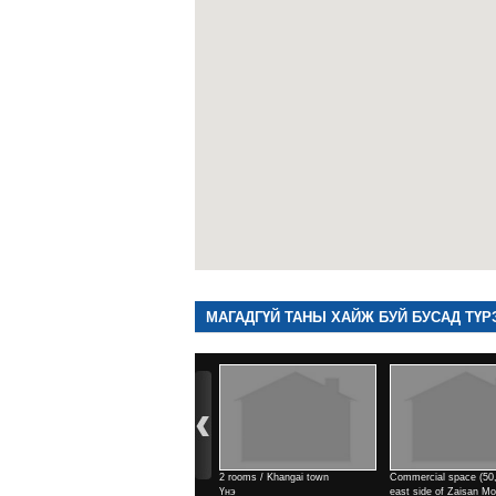
МАГАДГҮЙ ТАНЫ ХАЙЖ БУЙ БУСАД ТҮР
2 rooms / Khangai town
Commercial space (50,9м2) /
Commercial space (
Үнэ
east side of Zaisan Monument
east side of Zaisa