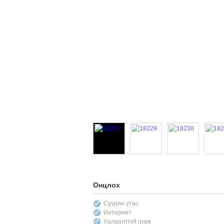
Онцлох
Суурин утас
Интернет
Халаалтгүй граж