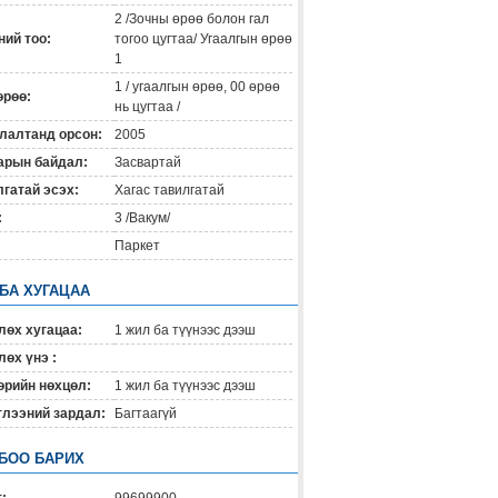
2 /Зочны өрөө болон гал
ий тоо:
тогоо цугтаа/ Угаалгын өрөө
1
1 / угаалгын өрөө, 00 өрөө
өрөө:
нь цугтаа /
лалтанд орсон:
2005
арын байдал:
Засвартай
гатай эсэх:
Хагас тавилгатай
:
3 /Вакум/
Паркет
 БА ХУГАЦАА
лөх хугацаа:
1 жил ба түүнээс дээш
өх үнэ :
өрийн нөхцөл:
1 жил ба түүнээс дээш
глээний зардал:
Багтаагүй
БОО БАРИХ