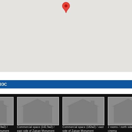
ЭЭС
142,5м2) /
Commercial space (182м2) / east
2 rooms / north side of Tengis
Commercial spac
n Monument
side of Zaisan Monument
cinema
side of Zaisan 