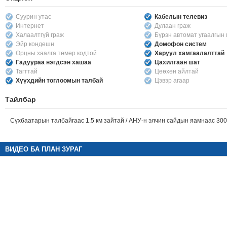
Суурин утас
Кабелын телевиз
Интернет
Дулаан граж
Халаалтгүй граж
Бүрэн автомат угаалгын
Эйр кондешн
Домофон систем
Орцны хаалга төмөр кодтой
Харуул хамгаалалттай
Гадуураа нэгдсэн хашаа
Цахилгаан шат
Тагттай
Цөөхөн айлтай
Хүүхдийн тоглоомын талбай
Цэвэр агаар
Тайлбар
Сүхбаатарын талбайгаас 1.5 км зайтай / АНУ-н элчин сайдын яамнаас 300
ВИДЕО БА ПЛАН ЗУРАГ