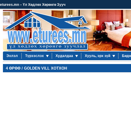
eturees.mn – Үл Хөдлөх Хөрөнгө Зууч
Эхлэл
Түрээслэх
Худалдаа
Хууль, эрх зүй
Бидн
4 ӨРӨӨ / GOLDEN VILL ХОТХОН