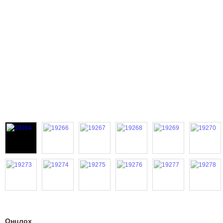
Онцлох