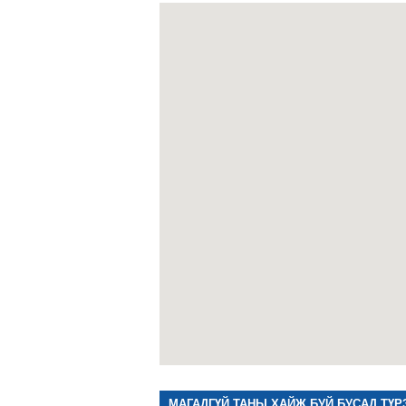
МАГАДГҮЙ ТАНЫ ХАЙЖ БУЙ БУСАД ТҮР