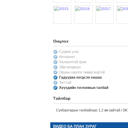
Онцлох
Суурин утас
Интернет
Халаалтгүй граж
Эйр кондешн
Орцны хаалга төмөр кодтой
Гадуураа нэгдсэн хашаа
Тагттай
Хүүхдийн тоглоомын талбай
Тайлбар
Сүхбаатарын талбайгаас 1.2 км зайтай / 
ВИДЕО БА ПЛАН ЗУРАГ