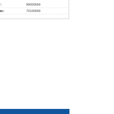
:
99000669
ис:
70100669