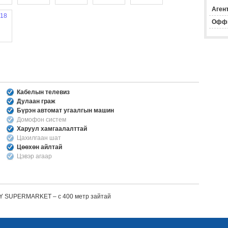
Агент
Офф
Кабелын телевиз
Дулаан граж
Бүрэн автомат угаалгын машин
Домофон систем
Харуул хамгаалалттай
Цахилгаан шат
Цөөхөн айлтай
Цэвэр агаар
SKY SUPERMARKET – с 400 метр зайтай