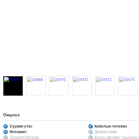
Онцлох
Суурин утас
Кабелын телевиз
Интернет
Дулаан граж
Халаалтгүй граж
Бүрэн автомат угаалгын