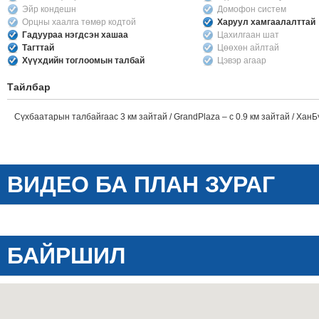
Эйр кондешн
Домофон систем
Орцны хаалга төмөр кодтой
Харуул хамгаалалттай
Гадуураа нэгдсэн хашаа
Цахилгаан шат
Тагттай
Цөөхөн айлтай
Хүүхдийн тоглоомын талбай
Цэвэр агаар
Тайлбар
Сүхбаатарын талбайгаас 3 км зайтай / GrandPlaza – с 0.9 км зайтай / ХанБ
ВИДЕО БА ПЛАН ЗУРАГ
БАЙРШИЛ