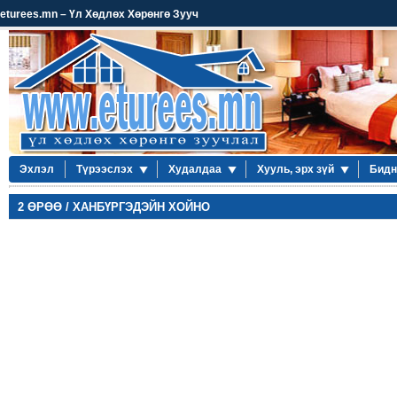
eturees.mn – Үл Хөдлөх Хөрөнгө Зууч
Эхлэл
Түрээслэх
Худалдаа
Хууль, эрх зүй
Бидн
2 ӨРӨӨ / ХАНБҮРГЭДЭЙН ХОЙНО