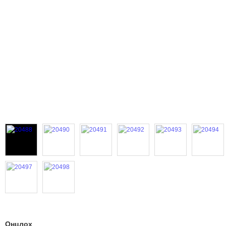
Онцлох