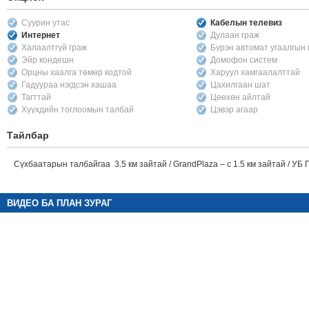
Суурин утас
Кабелын телевиз
Интернет
Дулаан граж
Халаалтгүй граж
Бүрэн автомат угаалгын
Эйр кондешн
Домофон систем
Орцны хаалга төмөр кодтой
Харуул хамгаалалттай
Гадуураа нэгдсэн хашаа
Цахилгаан шат
Тагттай
Цөөхөн айлтай
Хүүхдийн тоглоомын талбай
Цэвэр агаар
Тайлбар
Сүхбаатарын талбайгаа 3.5 км зайтай / GrandPlaza – с 1.5 км зайтай / УБ 
ВИДЕО БА ПЛАН ЗУРАГ