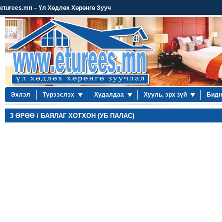
eturees.mn – Үл Хөдлөх Хөрөнгө Зууч
Эхлэл
Түрээслэх
Худалдаа
Хууль, эрх зүй
Бидн
3 ӨРӨӨ / БАЯЛАГ ХОТХОН (УБ ПАЛАС)