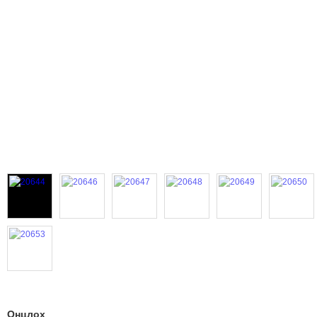
Онцлох