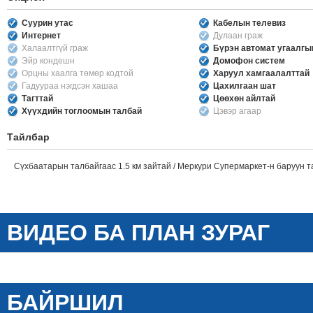
Суурин утас
Кабелын телевиз
Интернет
Дулаан граж
Халаалтгүй граж
Бүрэн автомат угаалг
Эйр кондешн
Домофон систем
Орцны хаалга төмөр кодтой
Харуул хамгаалалттай
Гадуураа нэгдсэн хашаа
Цахилгаан шат
Тагттай
Цөөхөн айлтай
Хүүхдийн тоглоомын талбай
Цэвэр агаар
Тайлбар
Сүхбаатарын талбайгаас 1.5 км зайтай / Меркури Супермаркет-н баруун т
ВИДЕО БА ПЛАН ЗУРАГ
БАЙРШИЛ