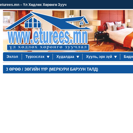
eturees.mn – Үл Хөдлөх Хөрөнгө Зууч
Эхлэл
Түрээслэх
Худалдаа
Хууль, эрх зүй
Бидн
3 ӨРӨӨ / ЗӨГИЙН ҮҮР (МЕРКУРИ БАРУУН ТАЛД)