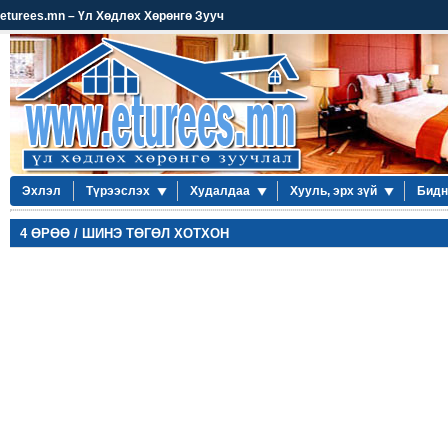
eturees.mn – Үл Хөдлөх Хөрөнгө Зууч
Эхлэл
Түрээслэх
Худалдаа
Хууль, эрх зүй
Бидн
4 ӨРӨӨ / ШИНЭ ТӨГӨЛ ХОТХОН