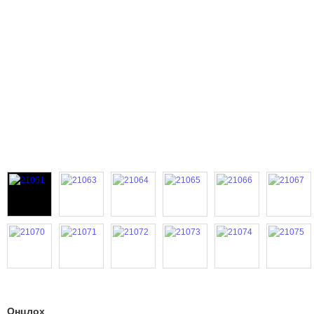
Онцлох