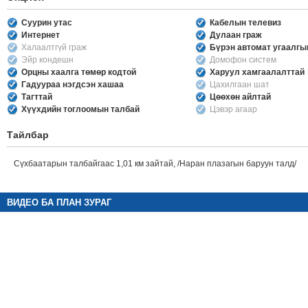
Суурин утас
Кабелын телевиз
Интернет
Дулаан граж
Халаалтгүй граж
Бүрэн автомат угаалг
Эйр кондешн
Домофон систем
Орцны хаалга төмөр кодтой
Харуул хамгаалалттай
Гадуураа нэгдсэн хашаа
Цахилгаан шат
Тагттай
Цөөхөн айлтай
Хүүхдийн тоглоомын талбай
Цэвэр агаар
Тайлбар
Сүхбаатарын талбайгаас 1,01 км зайтай, /Наран плазагын баруун талд/
ВИДЕО БА ПЛАН ЗУРАГ