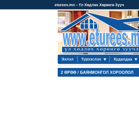
eturees.mn – Үл Хөдлөх Хөрөнгө Зууч
Эхлэл
Түрээслэх
Худалдаа
2 ӨРӨӨ / БАЯНМОНГОЛ ХОРООЛОЛ