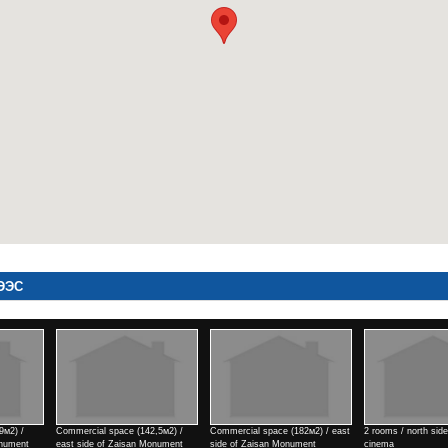
ЭЭС
Commercial space (182м2) / east
2 rooms / north side of Tengis
Commercial space (182м2) / e
side of Zaisan Monument
cinema
side of Zaisan Monument