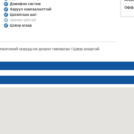
Агент
Домофон систем
Офф
Харуул хамгаалалттай
Цахилгаан шат
Цөөхөн айлтай
Цэвэр агаар
лчилгээний газрууд нэг доороо төвлөрсөн / Цэвэр агаартай