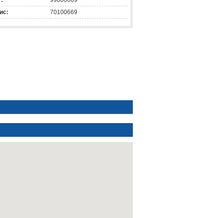
:
99000669
ис:
70100669