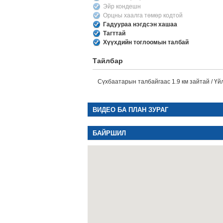
Эйр кондешн
Орцны хаалга төмөр кодтой
Гадуураа нэгдсэн хашаа
Тагттай
Хүүхдийн тоглоомын талбай
Тайлбар
Сүхбаатарын талбайгаас 1.9 км зайтай / Үй
ВИДЕО БА ПЛАН ЗУРАГ
БАЙРШИЛ