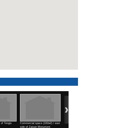
ast
3 rooms / Park view town
1 rooms / north side of Kino
4 rooms / Air port area
Үнэ
Uildwer
Үнэ