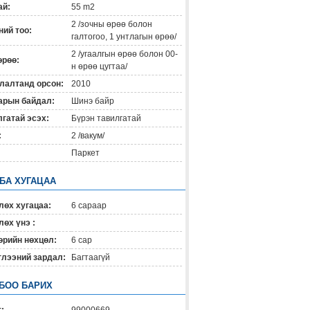
ай:
55 m2
2 /зочны өрөө болон
ий тоо:
галтогоо, 1 унтлагын өрөө/
2 /угаалгын өрөө болон 00-
өрөө:
н өрөө цугтаа/
лалтанд орсон:
2010
арын байдал:
Шинэ байр
гатай эсэх:
Бүрэн тавилгатай
:
2 /вакум/
Паркет
 БА ХУГАЦАА
лөх хугацаа:
6 сараар
өх үнэ :
өрийн нөхцөл:
6 сар
глээний зардал:
Багтаагүй
БОО БАРИХ