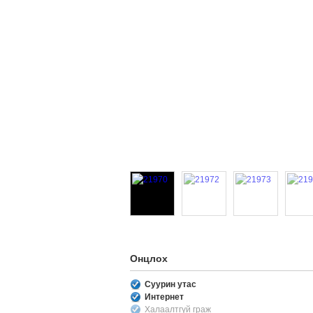
Онцлох
Суурин утас
Интернет
Халаалтгүй граж