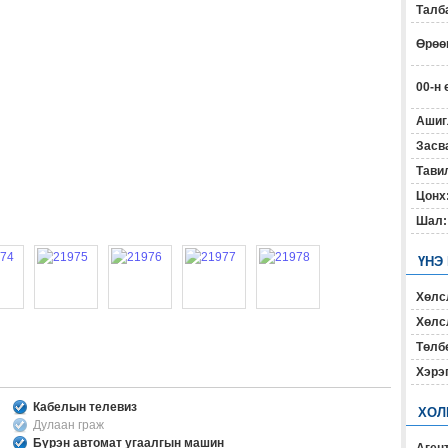
Талб
Өрөөн
00-н 
Ашиг
Засв
Тавил
Цонх
Шал:
ҮНЭ
Хөлс
Хөлсл
Төлб
Хэрэ
Кабелын телевиз
ХОЛ
Дулаан граж
Бүрэн автомат угаалгын машин