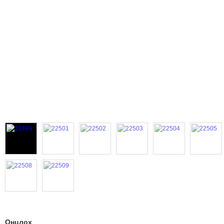
Онцлох