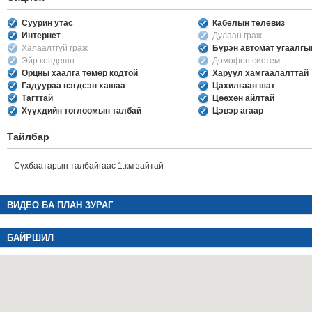
Суурин утас
Кабелын телевиз
Интернет
Дулаан граж
Халаалтгүй граж
Бүрэн автомат угаалг
Эйр кондешн
Домофон систем
Орцны хаалга төмөр кодтой
Харуул хамгаалалттай
Гадуураа нэгдсэн хашаа
Цахилгаан шат
Тагттай
Цөөхөн айлтай
Хүүхдийн тоглоомын талбай
Цэвэр агаар
Тайлбар
Сүхбаатарын талбайгаас 1.км зайтай
ВИДЕО БА ПЛАН ЗУРАГ
БАЙРШИЛ