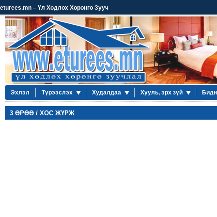
eturees.mn – Үл Хөдлөх Хөрөнгө Зууч
Эхлэл
Түрээслэх
Худалдаа
Хууль, эрх зүй
Бидн
3 ӨРӨӨ / ХОС ЖҮРЖ