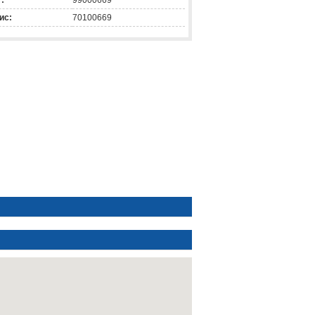
:
99000669
ис:
70100669