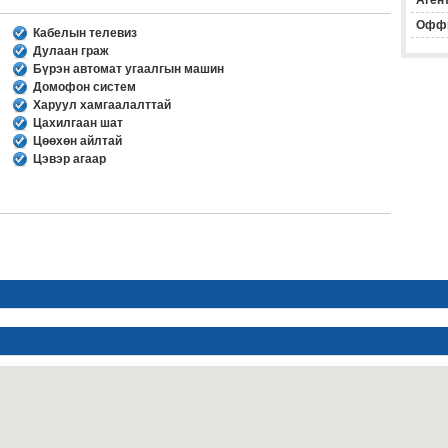
Агент
Офф
Кабелын телевиз
Дулаан граж
Бүрэн автомат угаалгын машин
Домофон систем
Харуул хамгаалалттай
Цахилгаан шат
Цөөхөн айлтай
Цэвэр агаар