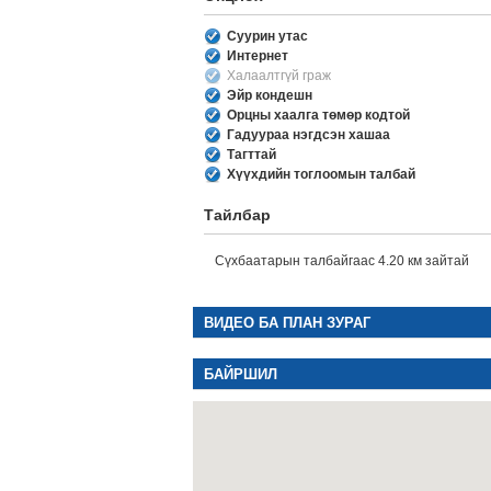
Суурин утас
Интернет
Халаалтгүй граж
Эйр кондешн
Орцны хаалга төмөр кодтой
Гадуураа нэгдсэн хашаа
Тагттай
Хүүхдийн тоглоомын талбай
Тайлбар
Сүхбаатарын талбайгаас 4.20 км зайтай
ВИДЕО БА ПЛАН ЗУРАГ
БАЙРШИЛ