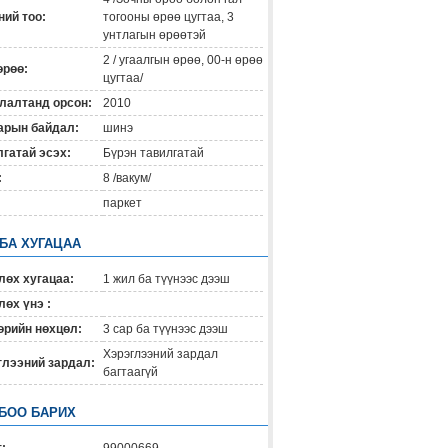
ий тоо:
тогооны өрөө цугтаа, 3
унтлагын өрөөтэй
2 / угаалгын өрөө, 00-н өрөө
өрөө:
цугтаа/
лалтанд орсон:
2010
арын байдал:
шинэ
гатай эсэх:
Бүрэн тавилгатай
:
8 /вакум/
паркет
 БА ХУГАЦАА
лөх хугацаа:
1 жил ба түүнээс дээш
өх үнэ :
өрийн нөхцөл:
3 сар ба түүнээс дээш
Хэрэглээний зардал
глээний зардал:
багтаагүй
БОО БАРИХ