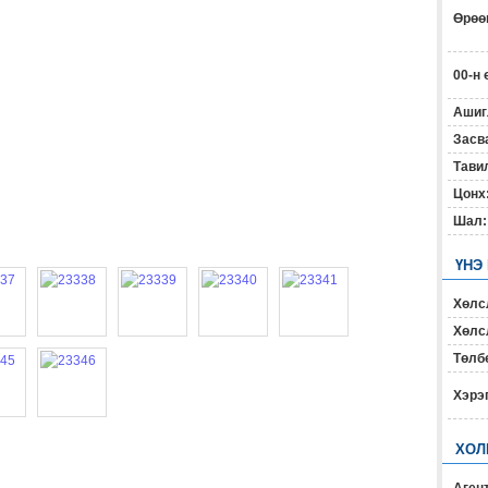
Өрөөн
00-н 
Ашиг
Засв
Тавил
Цонх
Шал:
ҮНЭ
Хөлс
Хөлсл
Төлб
Хэрэ
ХОЛ