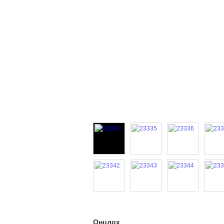
Онцлох