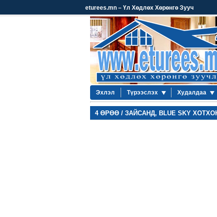
eturees.mn – Үл Хөдлөх Хөрөнгө Зууч
Эхлэл
Түрээслэх
Худалдаа
4 ӨРӨӨ / ЗАЙСАНД, BLUE SKY ХОТХО