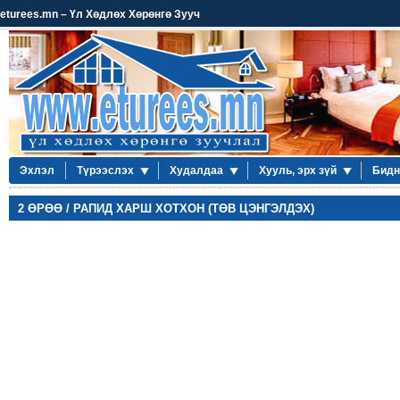
eturees.mn – Үл Хөдлөх Хөрөнгө Зууч
Эхлэл
Түрээслэх
Худалдаа
Хууль, эрх зүй
Бидн
2 ӨРӨӨ / РАПИД ХАРШ ХОТХОН (ТӨВ ЦЭНГЭЛДЭХ)