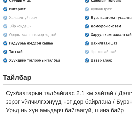
Суурин утас
Кабелын телевиз
Интернет
Дулаан граж
Халаалтгүй граж
Бүрэн автомат угаалг
Эйр кондешн
Домофон систем
Орцны хаалга төмөр кодтой
Харуул хамгаалалттай
Гадуураа нэгдсэн хашаа
Цахилгаан шат
Тагттай
Цөөхөн айлтай
Хүүхдийн тоглоомын талбай
Цэвэр агаар
Тайлбар
Сүхбаатарын талбайгаас 2.1 км зайтай / Дэлг
зэрэг үйлчилгээнүүд нэг дор байрлана / Бүрэ
Урьд нь хүн амьдарч байгаагүй, шинэ байр