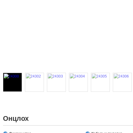
Онцлох