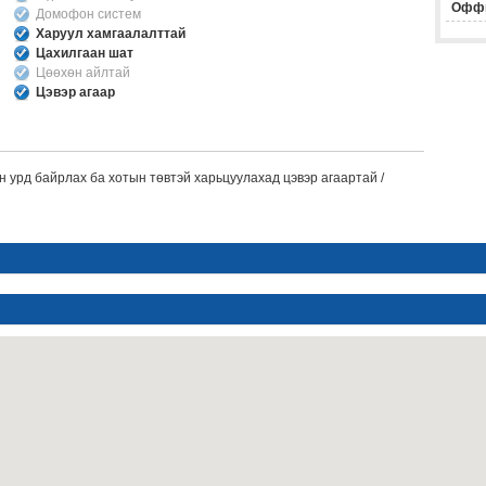
Офф
Домофон систем
Харуул хамгаалалттай
Цахилгаан шат
Цөөхөн айлтай
Цэвэр агаар
н урд байрлах ба хотын төвтэй харьцуулахад цэвэр агаартай /