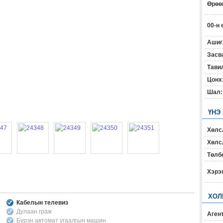
Өрөөн
00-н 
Ашиг
Засв
Тавил
Цонх
Шал:
ҮНЭ
Хөлс
Хөлсл
Төлб
Хэрэ
ХОЛ
Кабелын телевиз
Дулаан граж
Агент
Бүрэн автомат угаалгын машин