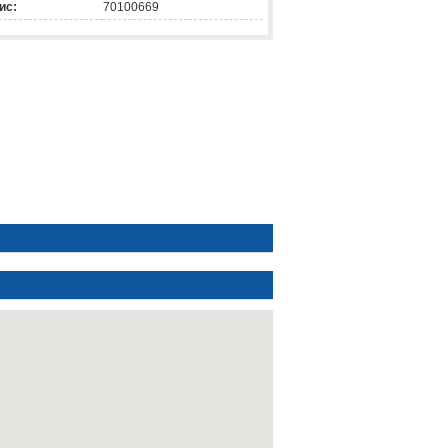
ис:
70100669