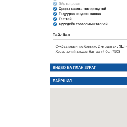
Эйр кондешн
Орцны хаалга төмөр кодтой
Гадуураа нэгдсэн хашаа
Тагттай
Хүүхдийн тоглоомын талбай
Тайлбар
Сүхбаатарын талбайгаас 2 км зайтай / ЗЦГ-
Хэрэглээний зардал багтаагүй бол 750$
ВИДЕО БА ПЛАН ЗУРАГ
БАЙРШИЛ