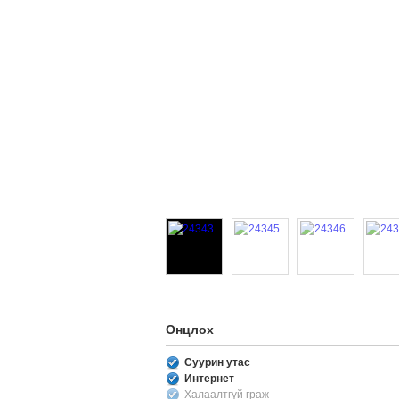
Онцлох
Суурин утас
Интернет
Халаалтгүй граж