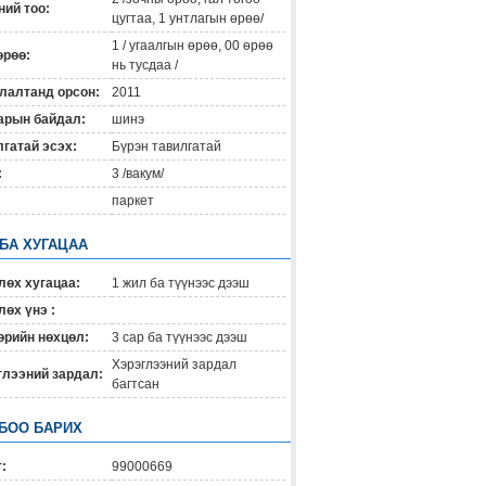
ий тоо:
цугтаа, 1 унтлагын өрөө/
1 / угаалгын өрөө, 00 өрөө
өрөө:
нь тусдаа /
лалтанд орсон:
2011
арын байдал:
шинэ
гатай эсэх:
Бүрэн тавилгатай
:
3 /вакум/
паркет
 БА ХУГАЦАА
лөх хугацаа:
1 жил ба түүнээс дээш
өх үнэ :
өрийн нөхцөл:
3 сар ба түүнээс дээш
Хэрэглээний зардал
глээний зардал:
багтсан
БОО БАРИХ
:
99000669