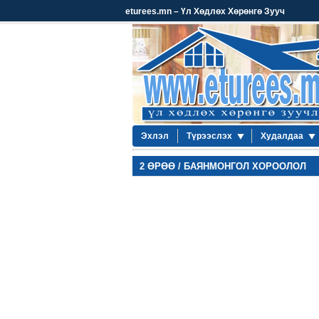
eturees.mn – Үл Хөдлөх Хөрөнгө Зууч
Эхлэл
Түрээслэх
Худалдаа
2 ӨРӨӨ / БАЯНМОНГОЛ ХОРООЛОЛ