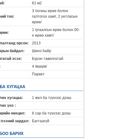
ай:
61 м2
3 /зочны өрөө болон
ий тоо:
галтогоо хамт, 2 унтлагын
өрөө/
1 /угаалгын өрөө болон 00-
өрөө:
н өрөө хамт/
лалтанд орсон:
2013
арын байдал:
Шинэ байр
гатай эсэх:
Бүрэн тавилгатай
:
4 /вакум/
Паркет
 БА ХУГАЦАА
лөх хугацаа:
1 жил ба түүнээс дээш
өх үнэ :
өрийн нөхцөл:
6 сар ба түүнээс дээш
глээний зардал:
Багтаагүй
БОО БАРИХ