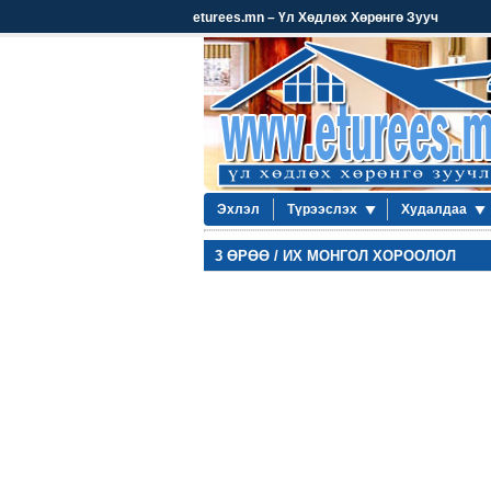
eturees.mn – Үл Хөдлөх Хөрөнгө Зууч
Эхлэл
Түрээслэх
Худалдаа
3 ӨРӨӨ / ИХ МОНГОЛ ХОРООЛОЛ