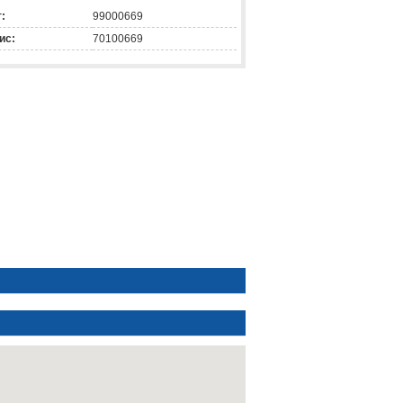
:
99000669
ис:
70100669