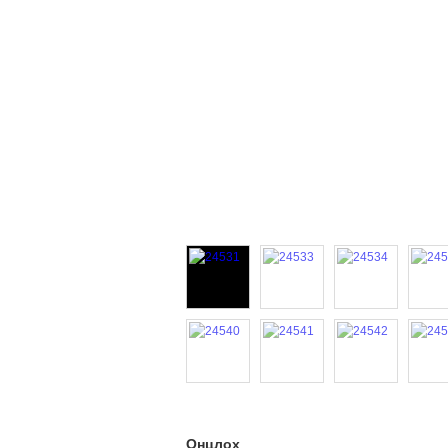
Онцлох