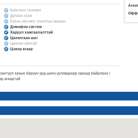
Агент
Кабелын телевиз
Офф
Дулаан граж
Бүрэн автомат угаалгын машин
Домофон систем
Харуул хамгаалалттай
Цахилгаан шат
Цөөхөн айлтай
Цэвэр агаар
рантуул захын баруун урд шинэ уулзвараар гараад байрлана /
эр агаартай