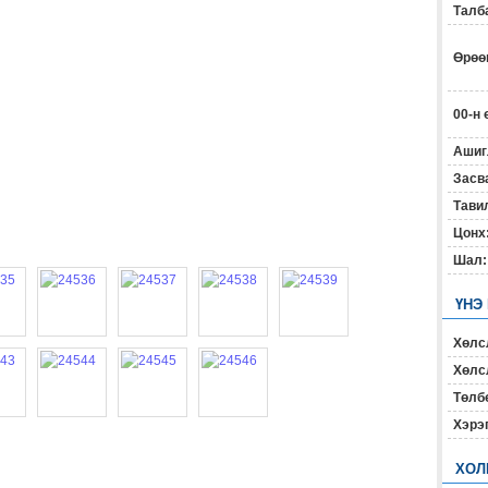
Талб
Өрөөн
00-н 
Ашиг
Засв
Тавил
Цонх
Шал:
ҮНЭ
Хөлс
Хөлсл
Төлб
Хэрэ
ХОЛ