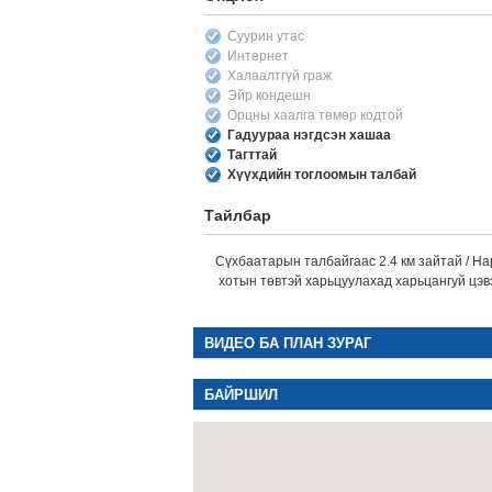
Суурин утас
Интернет
Халаалтгүй граж
Эйр кондешн
Орцны хаалга төмөр кодтой
Гадуураа нэгдсэн хашаа
Тагттай
Хүүхдийн тоглоомын талбай
Тайлбар
Сүхбаатарын талбайгаас 2.4 км зайтай / На
хотын төвтэй харьцуулахад харьцангуй цэв
ВИДЕО БА ПЛАН ЗУРАГ
БАЙРШИЛ