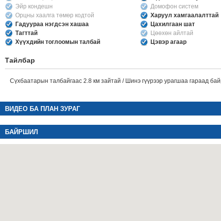
Эйр кондешн
Домофон систем
Орцны хаалга төмөр кодтой
Харуул хамгаалалттай
Гадуураа нэгдсэн хашаа
Цахилгаан шат
Тагттай
Цөөхөн айлтай
Хүүхдийн тоглоомын талбай
Цэвэр агаар
Тайлбар
Сүхбаатарын талбайгаас 2.8 км зайтай / Шинэ гүүрээр урагшаа гараад ба
ВИДЕО БА ПЛАН ЗУРАГ
БАЙРШИЛ