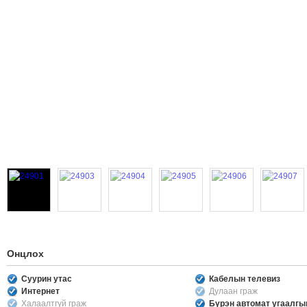
Онцлох
Суурин утас
Кабелын телевиз
Интернет
Дулаан граж
Халаалтгүй граж
Бүрэн автомат угаалг