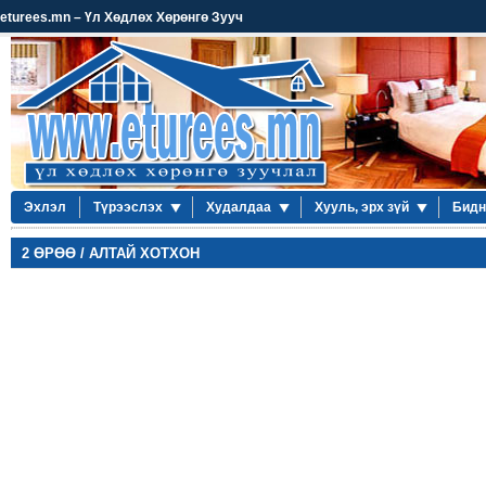
eturees.mn – Үл Хөдлөх Хөрөнгө Зууч
Эхлэл
Түрээслэх
Худалдаа
Хууль, эрх зүй
Бидн
2 ӨРӨӨ / АЛТАЙ ХОТХОН