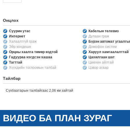
Онцлох
Суурин утас
Кабелын телевиз
Интернет
Дулаан граж
Халаалтгүй граж
Бүрэн автомат угаалг
Эйр кондешн
Домофон систем
Орцны хаалга төмөр кодтой
Харуул хамгаалалттай
Гадуураа нэгдсэн хашаа
Цахилгаан шат
Тагттай
Цөөхөн айлтай
Хүүхдийн тоглоомын талбай
Цэвэр агаар
Тайлбар
Сүхбаатарын талбайгаас 2,06 км зайтай
ВИДЕО БА ПЛАН ЗУРАГ