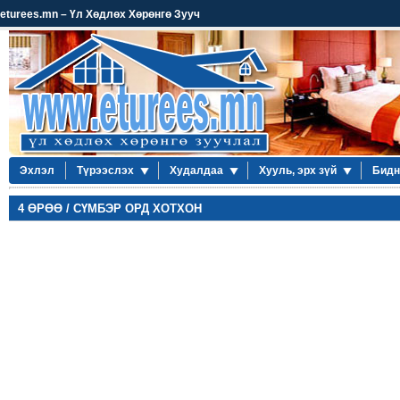
eturees.mn – Үл Хөдлөх Хөрөнгө Зууч
Эхлэл
Түрээслэх
Худалдаа
Хууль, эрх зүй
Бидн
4 ӨРӨӨ / СҮМБЭР ОРД ХОТХОН