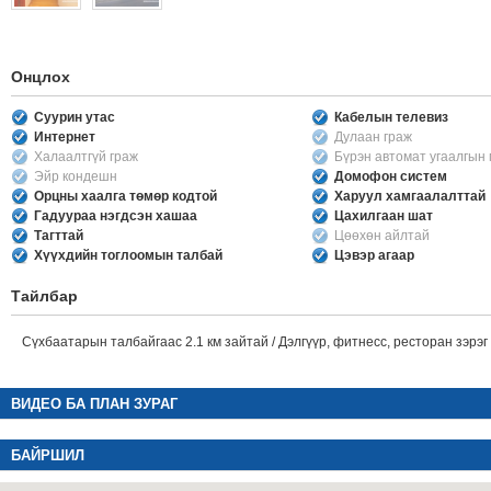
Онцлох
Суурин утас
Кабелын телевиз
Интернет
Дулаан граж
Халаалтгүй граж
Бүрэн автомат угаалгын
Эйр кондешн
Домофон систем
Орцны хаалга төмөр кодтой
Харуул хамгаалалттай
Гадуураа нэгдсэн хашаа
Цахилгаан шат
Тагттай
Цөөхөн айлтай
Хүүхдийн тоглоомын талбай
Цэвэр агаар
Тайлбар
Сүхбаатарын талбайгаас 2.1 км зайтай / Дэлгүүр, фитнесс, ресторан зэрэг
ВИДЕО БА ПЛАН ЗУРАГ
БАЙРШИЛ