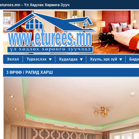
eturees.mn – Үл Хөдлөх Хөрөнгө Зууч
Эхлэл
Түрээслэх
Худалдаа
Хууль, эрх зүй
Бидн
3 ӨРӨӨ / РАПИД ХАРШ