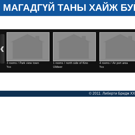
МАГАДГҮЙ ТАНЫ ХАЙЖ БУ
3 rooms / Park view town
1 rooms / north side of Kino
4 rooms / Air port area
Үнэ
Uildwer
Үнэ
Үнэ
© 2011. Либерти Бридж ХХК