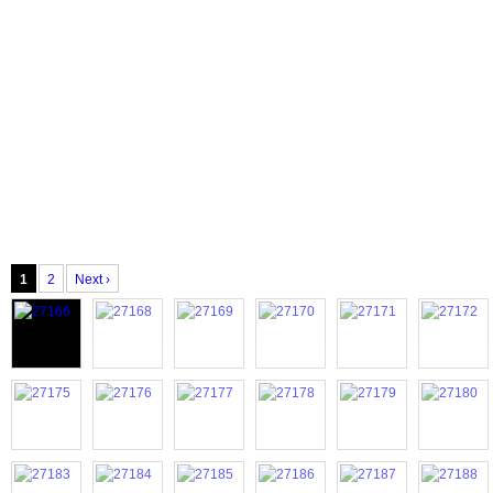
1
2
Next ›