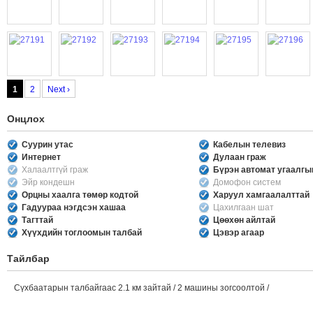
1
2
Next ›
Онцлох
Суурин утас
Кабелын телевиз
Интернет
Дулаан граж
Халаалтгүй граж
Бүрэн автомат угаалг
Эйр кондешн
Домофон систем
Орцны хаалга төмөр кодтой
Харуул хамгаалалттай
Гадуураа нэгдсэн хашаа
Цахилгаан шат
Тагттай
Цөөхөн айлтай
Хүүхдийн тоглоомын талбай
Цэвэр агаар
Тайлбар
Сүхбаатарын талбайгаас 2.1 км зайтай / 2 машины зогсоолтой /