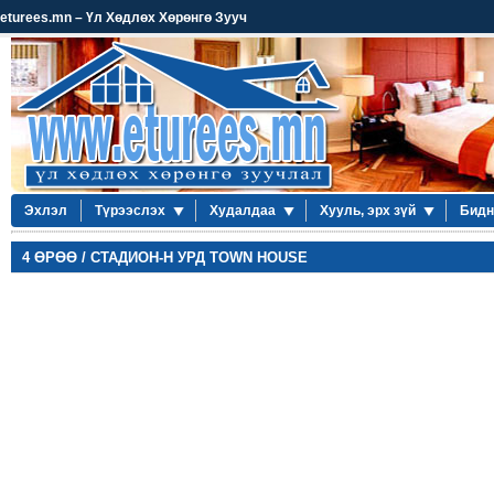
eturees.mn – Үл Хөдлөх Хөрөнгө Зууч
Эхлэл
Түрээслэх
Худалдаа
Хууль, эрх зүй
Бидн
4 ӨРӨӨ / СТАДИОН-Н УРД TOWN HOUSE