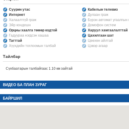
Суурин утас
Кабелын телевиз
Интернет
Дулаан граж
Халаалтгүй граж
Бүрэн автомат угаалгын
Эйр кондешн
Домофон систем
Орцны хаалга төмөр кодтой
Харуул хамгаалалттай
Гадуураа нэгдсэн хашаа
Цахилгаан шат
Тагттай
Цөөхөн айлтай
Хүүхдийн тоглоомын талбай
Цэвэр агаар
Тайлбар
Сүхбаатарын талбайгаас 1.10 км зайтай
ВИДЕО БА ПЛАН ЗУРАГ
БАЙРШИЛ