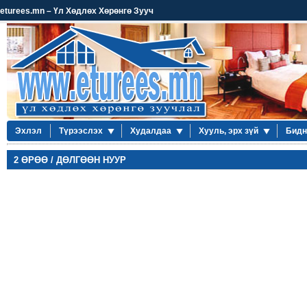
eturees.mn – Үл Хөдлөх Хөрөнгө Зууч
Эхлэл
Түрээслэх
Худалдаа
Хууль, эрх зүй
Бидн
2 ӨРӨӨ / ДӨЛГӨӨН НУУР