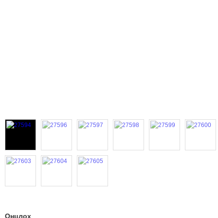
Онцлох