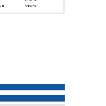
:
99000669
ис:
70100669