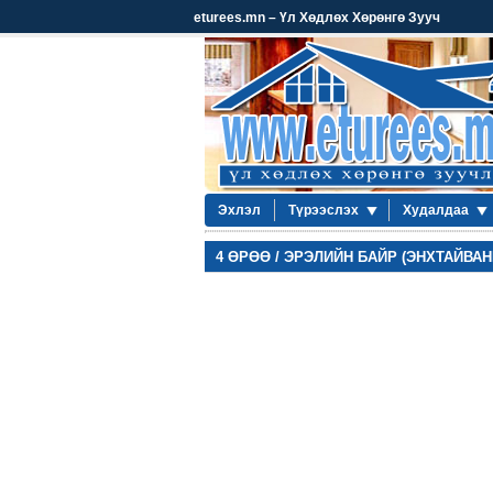
eturees.mn – Үл Хөдлөх Хөрөнгө Зууч
Эхлэл
Түрээслэх
Худалдаа
4 ӨРӨӨ / ЭРЭЛИЙН БАЙР (ЭНХТАЙВАН