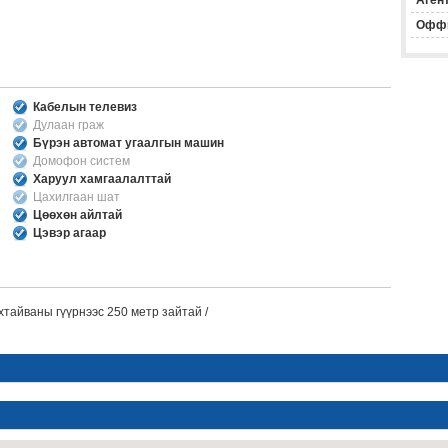
Агент
Офф
Кабелын телевиз
Дулаан граж
Бүрэн автомат угаалгын машин
Домофон систем
Харуул хамгаалалттай
Цахилгаан шат
Цөөхөн айлтай
Цэвэр агаар
хтайваны гүүрнээс 250 метр зайтай /