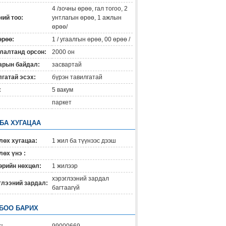
4 /зочны өрөө, гал тогоо, 2
ий тоо:
унтлагын өрөө, 1 ажлын
өрөө/
өрөө:
1 / угаалгын өрөө, 00 өрөө /
лалтанд орсон:
2000 он
арын байдал:
засвартай
гатай эсэх:
бүрэн тавилгатай
:
5 вакум
паркет
 БА ХУГАЦАА
лөх хугацаа:
1 жил ба түүнээс дээш
өх үнэ :
өрийн нөхцөл:
1 жилээр
хэрэглээний зардал
глээний зардал:
багтаагүй
БОО БАРИХ