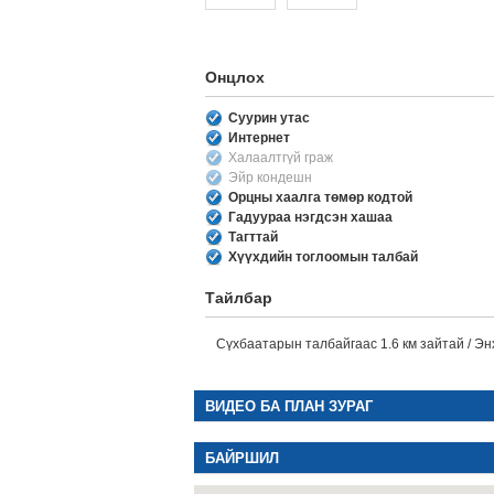
Онцлох
Суурин утас
Интернет
Халаалтгүй граж
Эйр кондешн
Орцны хаалга төмөр кодтой
Гадуураа нэгдсэн хашаа
Тагттай
Хүүхдийн тоглоомын талбай
Тайлбар
Сүхбаатарын талбайгаас 1.6 км зайтай / Эн
ВИДЕО БА ПЛАН ЗУРАГ
БАЙРШИЛ