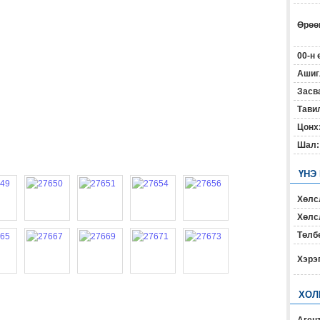
Өрөөн
00-н 
Ашиг
Засв
Тавил
Цонх
Шал:
ҮНЭ
Хөлс
Хөлсл
Төлб
Хэрэ
ХОЛ