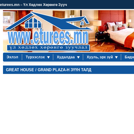
eturees.mn – Үл Хөдлөх Хөрөнгө Зууч
Эхлэл
Түрээслэх
Худалдаа
Хууль, эрх зүй
Бидн
GREAT HOUSE / GRAND PLAZA-Н ЗҮҮН ТАЛД