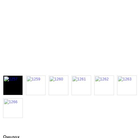
Онцлох