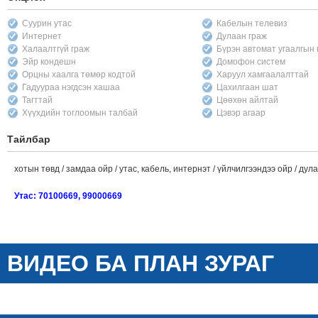
Суурин утас
Кабелын телевиз
Интернет
Дулаан граж
Халаалтгүй граж
Бүрэн автомат угаалгын
Эйр кондешн
Домофон систем
Орцны хаалга төмөр кодтой
Харуул хамгаалалттай
Гадуураа нэгдсэн хашаа
Цахилгаан шат
Тагттай
Цөөхөн айлтай
Хүүхдийн тоглоомын талбай
Цэвэр агаар
Тайлбар
хотын төвд / замдаа ойр / утас, кабель, интернэт / үйлчилгээндээ ойр / дул
Утас: 70100669, 99000669
ВИДЕО БА ПЛАН ЗУРАГ