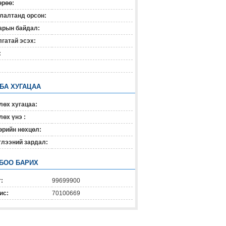
өрөө:
лалтанд орсон:
арын байдал:
гатай эсэх:
:
 БА ХУГАЦАА
лөх хугацаа:
өх үнэ :
өрийн нөхцөл:
глээний зардал:
БОО БАРИХ
:
99699900
ис:
70100669