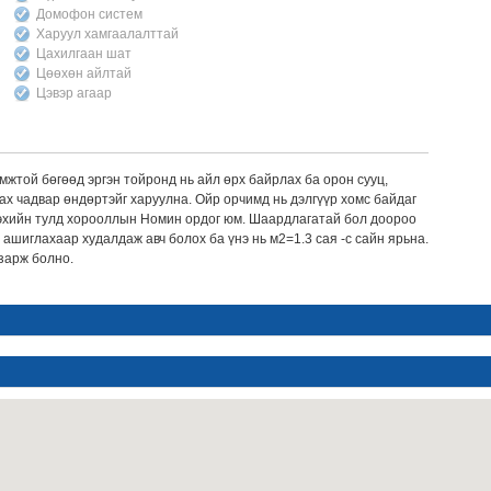
Домофон систем
Харуул хамгаалалттай
Цахилгаан шат
Цөөхөн айлтай
Цэвэр агаар
жтой бөгөөд эргэн тойронд нь айл өрх байрлах ба орон сууц,
х чадвар өндөртэйг харуулна. Ойр орчимд нь дэлгүүр хомс байдаг
лэхийн тулд хорооллын Номин ордог юм. Шаардлагатай бол доороо
ашиглахаар худалдаж авч болох ба үнэ нь м2=1.3 сая -с сайн ярьна.
зарж болно.