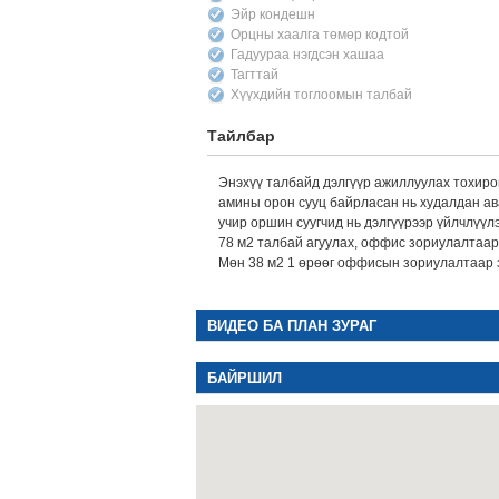
Эйр кондешн
Орцны хаалга төмөр кодтой
Гадуураа нэгдсэн хашаа
Тагттай
Хүүхдийн тоглоомын талбай
Тайлбар
Энэхүү талбайд дэлгүүр ажиллуулах тохиром
амины орон сууц байрласан нь худалдан ава
учир оршин суугчид нь дэлгүүрээр үйлчлүү
78 м2 талбай агуулах, оффис зориулалтаар 
Мөн 38 м2 1 өрөөг оффисын зориулалтаар 
ВИДЕО БА ПЛАН ЗУРАГ
БАЙРШИЛ