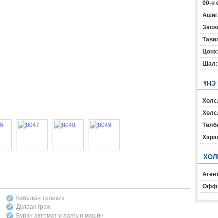
00-н 
Ашиг
Засв
Тавил
Цонх
Шал:
ҮНЭ
Хөлс
Хөлсл
Төлб
Хэрэ
ХОЛ
Агент
Офф
Кабелын телевиз
Дулаан граж
Бүрэн автомат угаалгын машин