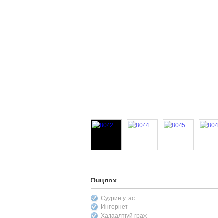
Онцлох
Суурин утас
Интернет
Халаалтгүй граж