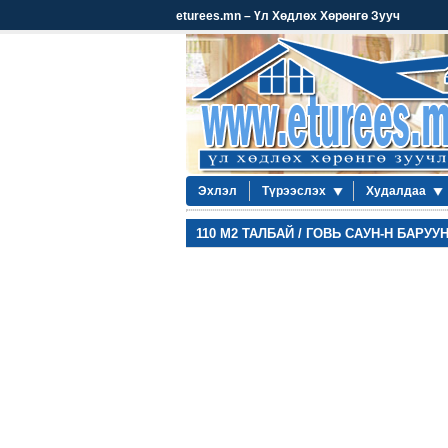
eturees.mn – Үл Хөдлөх Хөрөнгө Зууч
Эхлэл
Түрээслэх
Худалдаа
110 М2 ТАЛБАЙ / ГОВЬ САУН-Н БАРУУ