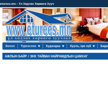
eturees.mn – Үл Хөдлөх Хөрөнгө Зууч
Эхлэл
Түрээслэх
Худалдаа
Хууль, эрх зүй
Бидн
АЖЛЫН БАЙР / ЭНХ ТАЙВАН НАЙРАМДЛЫН ЦАМХАГ