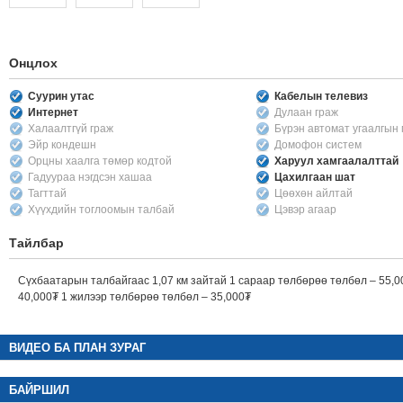
Онцлох
Суурин утас
Кабелын телевиз
Интернет
Дулаан граж
Халаалтгүй граж
Бүрэн автомат угаалгын
Эйр кондешн
Домофон систем
Орцны хаалга төмөр кодтой
Харуул хамгаалалттай
Гадуураа нэгдсэн хашаа
Цахилгаан шат
Тагттай
Цөөхөн айлтай
Хүүхдийн тоглоомын талбай
Цэвэр агаар
Тайлбар
Сүхбаатарын талбайгаас 1,07 км зайтай 1 сараар төлбөрөө төлбөл – 55,0
40,000₮ 1 жилээр төлбөрөө төлбөл – 35,000₮
ВИДЕО БА ПЛАН ЗУРАГ
БАЙРШИЛ