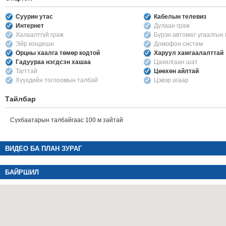
Суурин утас
Кабелын телевиз
Интернет
Дулаан граж
Халаалтгүй граж
Бүрэн автомат угаалгын
Эйр кондешн
Домофон систем
Орцны хаалга төмөр кодтой
Харуул хамгаалалттай
Гадуураа нэгдсэн хашаа
Цахилгаан шат
Тагттай
Цөөхөн айлтай
Хүүхдийн тоглоомын талбай
Цэвэр агаар
Тайлбар
Сүхбаатарын талбайгаас 100 м зайтай
ВИДЕО БА ПЛАН ЗУРАГ
БАЙРШИЛ