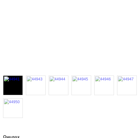
Онцлох