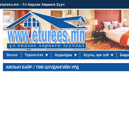
eturees.mn – Үл Хөдлөх Хөрөнгө Зууч
Эхлэл
Түрээслэх
Худалдаа
Хууль, эрх зүй
Бидн
АЖЛЫН БАЙР / ТӨВ ШУУДАНГИЙН УРД