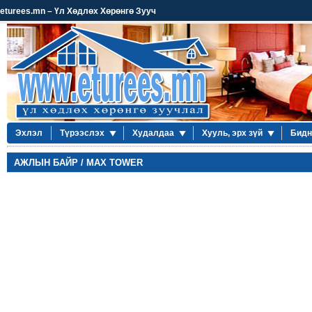
eturees.mn – Үл Хөдлөх Хөрөнгө Зууч
Эхлэл
Түрээслэх
Худалдаа
Хууль, эрх зүй
Бидн
АЖЛЫН БАЙР / MAX TOWER