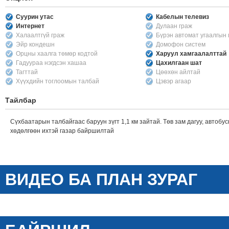
Суурин утас
Кабелын телевиз
Интернет
Дулаан граж
Халаалтгүй граж
Бүрэн автомат угаалгын
Эйр кондешн
Домофон систем
Орцны хаалга төмөр кодтой
Харуул хамгаалалттай
Гадуураа нэгдсэн хашаа
Цахилгаан шат
Тагттай
Цөөхөн айлтай
Хүүхдийн тоглоомын талбай
Цэвэр агаар
Тайлбар
Сүхбаатарын талбайгаас баруун зүгт 1,1 км зайтай. Төв зам дагуу, автобу
хөдөлгөөн ихтэй газар байршилтай
ВИДЕО БА ПЛАН ЗУРАГ