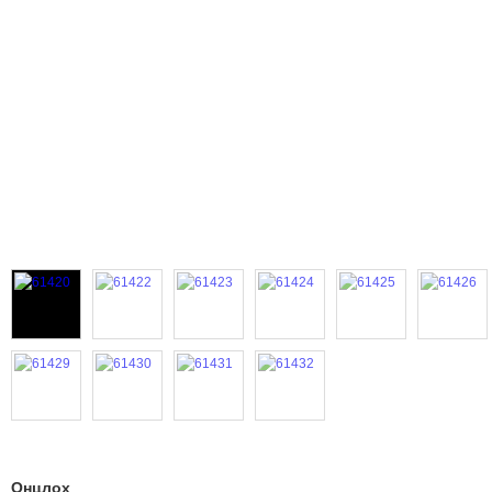
Онцлох