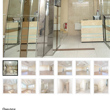
Онцлох