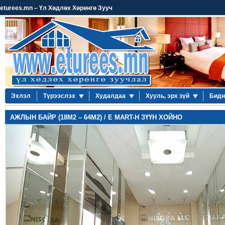
eturees.mn – Үл Хөдлөх Хөрөнгө Зууч
Эхлэл
Түрээслэх
Худалдаа
Хууль, эрх зүй
Бидн
АЖЛЫН БАЙР (18М2 – 64М2) / E MART-Н ЗҮҮН ХОЙНО