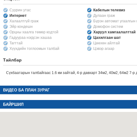
Суурин утас
Кабелын телевиз
Интернет
Дулаан граж
Халаалтгүй граж
Бүрэн автомат угаалгын
Эйр кондешн
Домофон систем
Орцны хаалга төмөр кодтой
Харуул хамгаалалттай
Гадуураа нэгдсэн хашаа
Цахилгаан шат
Тагттай
Цөөхөн айлтай
Хүүхдийн тоглоомын талбай
Цэвэр агаар
Тайлбар
Сүхбаатарын талбайгаас 1.6 км зайтай, 4-р давхарт 34м2, 40м2, 64м2 7-р
ВИДЕО БА ПЛАН ЗУРАГ
БАЙРШИЛ