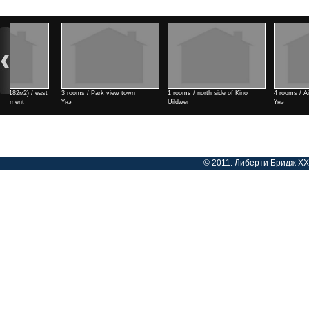
3 rooms / Park view town
1 rooms / north side of Kino
4 rooms / Air port area
Үнэ
Uildwer
Үнэ
Үнэ
© 2011. Либерти Бридж ХХК