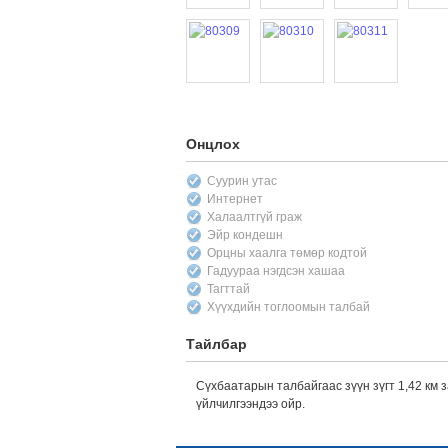
Онцлох
Суурин утас
Интернет
Халаалтгүй граж
Эйр кондешн
Орцны хаалга төмөр кодтой
Гадуураа нэгдсэн хашаа
Тагттай
Хүүхдийн тоглоомын талбай
Тайлбар
Сүхбаатарын талбайгаас зүүн зүгт 1,42 км 
үйлчилгээндээ ойр.