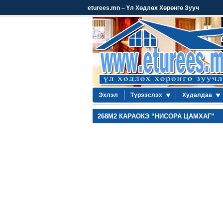
eturees.mn – Үл Хөдлөх Хөрөнгө Зууч
Эхлэл
Түрээслэх
Худалдаа
268М2 КАРАОКЭ “НИСОРА ЦАМХАГ”