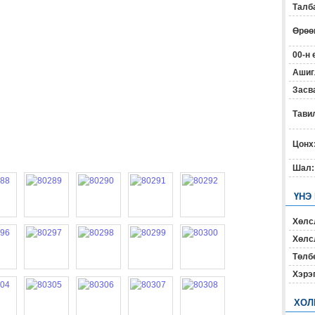
Талб
Өрөөн
00-н 
Ашиг
Засв
Тавил
Цонх
Шал:
ҮНЭ
Хөлс
Хөлсл
Төлб
Хэрэ
ХОЛ