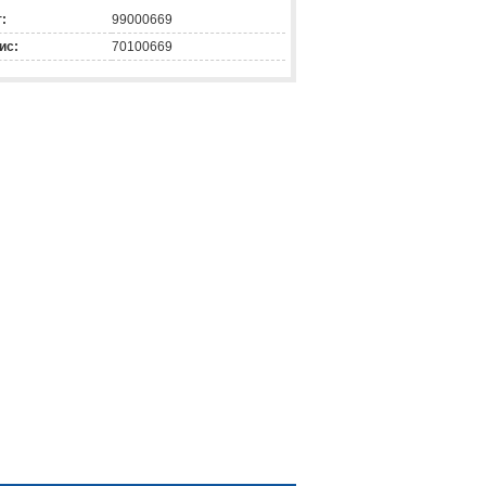
:
99000669
ис:
70100669