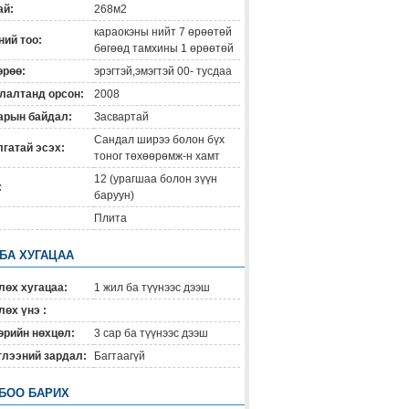
ай:
268м2
караокэны нийт 7 өрөөтөй
ий тоо:
бөгөөд тамхины 1 өрөөтөй
өрөө:
эрэгтэй,эмэгтэй 00- тусдаа
лалтанд орсон:
2008
арын байдал:
Засвартай
Сандал ширээ болон бүх
гатай эсэх:
тоног төхөөрөмж-н хамт
12 (урагшаа болон зүүн
:
баруун)
Плита
 БА ХУГАЦАА
лөх хугацаа:
1 жил ба түүнээс дээш
өх үнэ :
өрийн нөхцөл:
3 сар ба түүнээс дээш
глээний зардал:
Багтаагүй
БОО БАРИХ