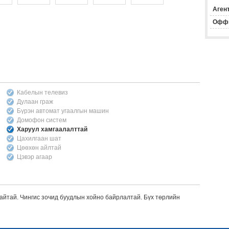
Агент
Офф
Кабелын телевиз
Дулаан граж
Бүрэн автомат угаалгын машин
Домофон систем
Харуул хамгаалалттай
Цахилгаан шат
Цөөхөн айлтай
Цэвэр агаар
зайтай. Чингис зочид буудлын хойно байрлалтай. Бүх төрлийн