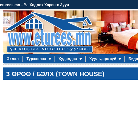
eturees.mn – Үл Хөдлөх Хөрөнгө Зууч
Эхлэл
Түрээслэх
Худалдаа
Хууль, эрх зүй
Бидн
3 ӨРӨӨ / БЭЛХ (TOWN HOUSE)