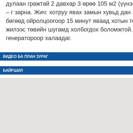
дулаан гражтай 2 давхар 3 өрөө 105 м2 (үүнэ
– г зарна. Жич: хотруу явах замын хувьд дан
бөгөөд ойролцоогоор 15 минут яваад хотын т
жилээс төвийн шугамд холбогдох боломжтой.
генератороор халаадаг.
ВИДЕО БА ПЛАН ЗУРАГ
БАЙРШИЛ