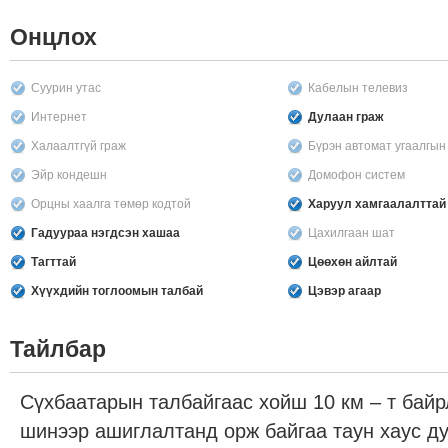
Онцлох
Суурин утас
Кабелын телевиз
Интернет
Дулаан граж
Халаалтгүй граж
Бүрэн автомат угаалгы
Эйр кондешн
Домофон систем
Орцны хаалга төмөр кодтой
Харуул хамгаалалттай
Гадуураа нэгдсэн хашаа
Цахилгаан шат
Тагттай
Цөөхөн айлтай
Хүүхдийн тоглоомын талбай
Цэвэр агаар
Тайлбар
Сүхбаатарын талбайгаас хойш 10 км – т байр
шинээр ашиглалтанд орж байгаа таун хаус 