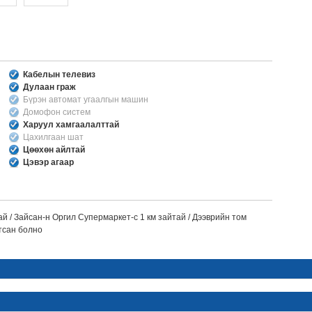
Кабелын телевиз
Дулаан граж
Бүрэн автомат угаалгын машин
Домофон систем
Харуул хамгаалалттай
Цахилгаан шат
Цөөхөн айлтай
Цэвэр агаар
й / Зайсан-н Оргил Супермаркет-с 1 км зайтай / Дээврийн том
тсан болно