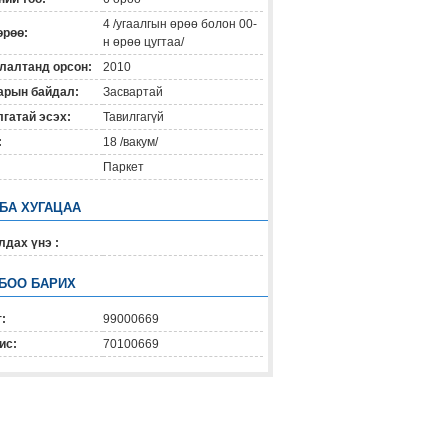
4 /угаалгын өрөө болон 00-
өрөө:
н өрөө цугтаа/
лалтанд орсон:
2010
арын байдал:
Засвартай
гатай эсэх:
Тавилгагүй
:
18 /вакум/
Паркет
 БА ХУГАЦАА
дах үнэ :
БОО БАРИХ
:
99000669
ис:
70100669