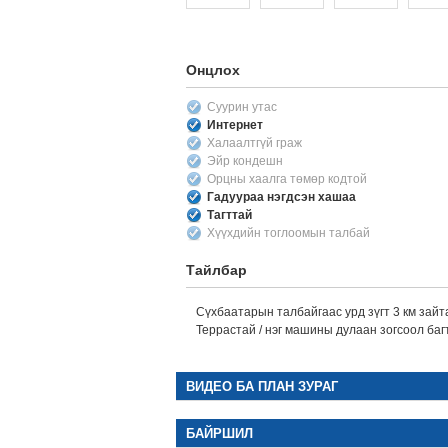
Онцлох
Суурин утас
Интернет
Халаалтгүй граж
Эйр кондешн
Орцны хаалга төмөр кодтой
Гадуураа нэгдсэн хашаа
Тагттай
Хүүхдийн тоглоомын талбай
Тайлбар
Сүхбаатарын талбайгаас урд зүгт 3 км зайта
Террастай / нэг машины дулаан зогсоол баг
ВИДЕО БА ПЛАН ЗУРАГ
БАЙРШИЛ