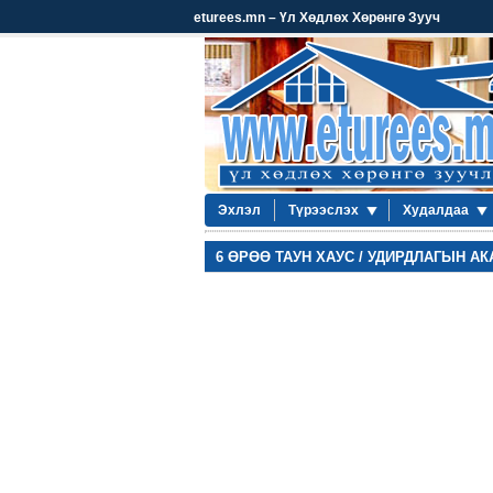
eturees.mn – Үл Хөдлөх Хөрөнгө Зууч
Эхлэл
Түрээслэх
Худалдаа
6 ӨРӨӨ ТАУН ХАУС / УДИРДЛАГЫН А