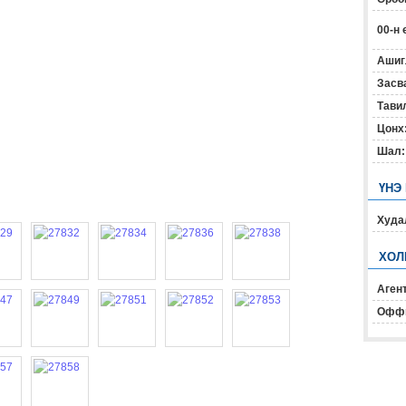
00-н 
Ашиг
Засв
Тавил
Цонх
Шал:
ҮНЭ
Худал
ХОЛ
Агент
Офф