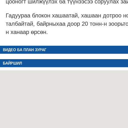
цооногт шилжүүлэх ба түүнээсээ соруулах з
Гадуураа блокон хашаатай, хашаан дотроо н
талбайтай, байрныхаа доор 20 тонн-н зоорьто
н ханаар өрсөн.
ВИДЕО БА ПЛАН ЗУРАГ
БАЙРШИЛ