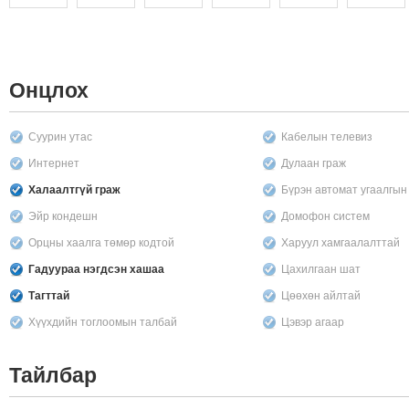
Онцлох
Суурин утас
Кабелын телевиз
Интернет
Дулаан граж
Халаалтгүй граж
Бүрэн автомат угаалгы
Эйр кондешн
Домофон систем
Орцны хаалга төмөр кодтой
Харуул хамгаалалттай
Гадуураа нэгдсэн хашаа
Цахилгаан шат
Тагттай
Цөөхөн айлтай
Хүүхдийн тоглоомын талбай
Цэвэр агаар
Тайлбар