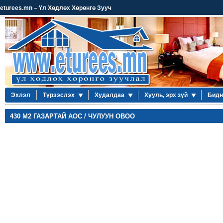
eturees.mn – Үл Хөдлөх Хөрөнгө Зууч
Эхлэл
Түрээслэх
Худалдаа
Хууль, эрх зүй
Бидн
430 М2 ГАЗАРТАЙ АОС / ЧУЛУУН ОВОО