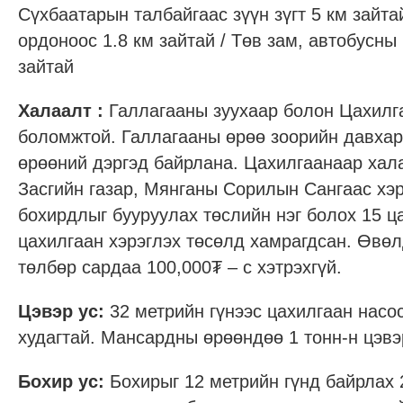
Сүхбаатарын талбайгаас зүүн зүгт 5 км зайт
ордоноос 1.8 км зайтай / Төв зам, автобусны
зайтай
Халаалт :
Галлагааны зуухаар болон Цахилг
боломжтой. Галлагааны өрөө зоорийн давхар
өрөөний дэргэд байрлана. Цахилгаанаар хал
Засгийн газар, Мянганы Сорилын Сангаас хэ
бохирдлыг бууруулах төслийн нэг болох 15 ц
цахилгаан хэрэглэх төсөлд хамрагдсан. Өвө
төлбөр сардаа 100,000₮ – с хэтрэхгүй.
Цэвэр ус:
32 метрийн гүнээс цахилгаан насос
худагтай. Мансардны өрөөндөө 1 тонн-н цэвэ
Бохир ус:
Бохирыг 12 метрийн гүнд байрлах 