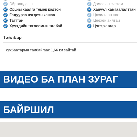
Эйр кондешн
Домофон систем
Орцны хаалга төмөр кодтой
Харуул хамгаалалттай
Гадуураа нэгдсэн хашаа
Цахилгаан шат
Тагттай
Цөөхөн айлтай
Хүүхдийн тоглоомын талбай
Цэвэр агаар
Тайлбар
сүхбаатарын талбайгаас 1,66 км зайтай
ВИДЕО БА ПЛАН ЗУРАГ
БАЙРШИЛ