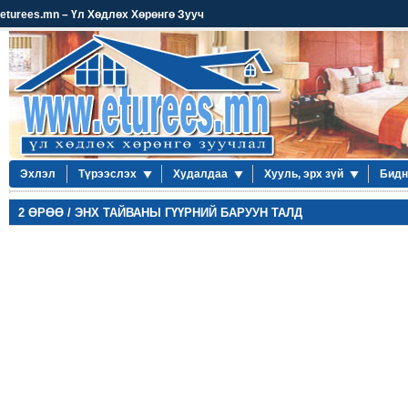
eturees.mn – Үл Хөдлөх Хөрөнгө Зууч
Эхлэл
Түрээслэх
Худалдаа
Хууль, эрх зүй
Бидн
2 ӨРӨӨ / ЭНХ ТАЙВАНЫ ГҮҮРНИЙ БАРУУН ТАЛД