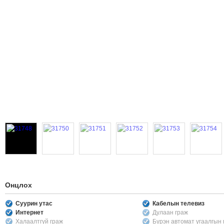
Онцлох
Суурин утас
Кабелын телевиз
Интернет
Дулаан граж
Халаалтгүй граж
Бүрэн автомат угаалгын