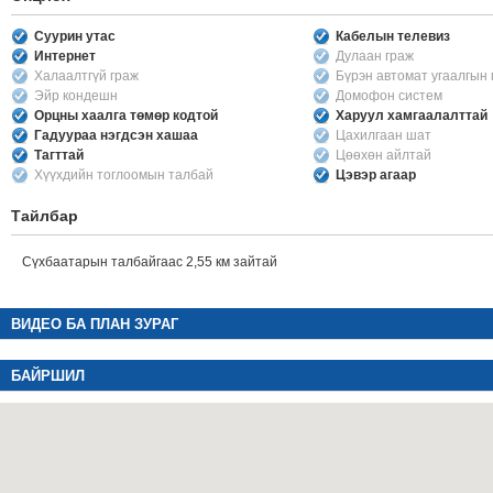
Суурин утас
Кабелын телевиз
Интернет
Дулаан граж
Халаалтгүй граж
Бүрэн автомат угаалгын
Эйр кондешн
Домофон систем
Орцны хаалга төмөр кодтой
Харуул хамгаалалттай
Гадуураа нэгдсэн хашаа
Цахилгаан шат
Тагттай
Цөөхөн айлтай
Хүүхдийн тоглоомын талбай
Цэвэр агаар
Тайлбар
Сүхбаатарын талбайгаас 2,55 км зайтай
ВИДЕО БА ПЛАН ЗУРАГ
БАЙРШИЛ