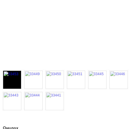
Онцлох