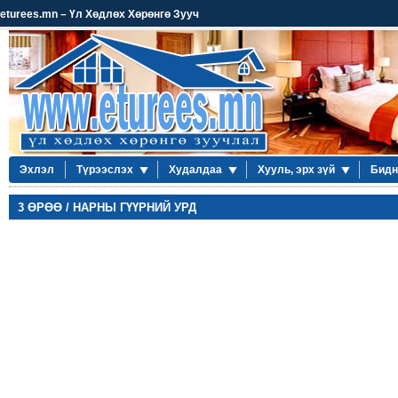
eturees.mn – Үл Хөдлөх Хөрөнгө Зууч
Эхлэл
Түрээслэх
Худалдаа
Хууль, эрх зүй
Бидн
3 ӨРӨӨ / НАРНЫ ГҮҮРНИЙ УРД