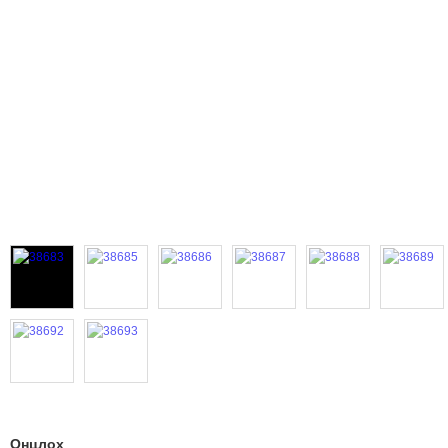
Онцлох