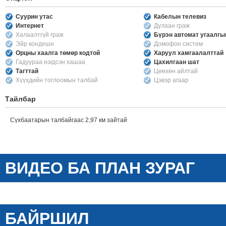
Суурин утас
Кабелын телевиз
Интернет
Дулаан граж
Халаалтгүй граж
Бүрэн автомат угаалг
Эйр кондешн
Домофон систем
Орцны хаалга төмөр кодтой
Харуул хамгаалалттай
Гадуураа нэгдсэн хашаа
Цахилгаан шат
Тагттай
Цөөхөн айлтай
Хүүхдийн тоглоомын талбай
Цэвэр агаар
Тайлбар
Сүхбаатарын талбайгаас 2,97 км зайтай
ВИДЕО БА ПЛАН ЗУРАГ
БАЙРШИЛ