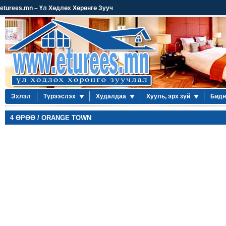
eturees.mn – Үл Хөдлөх Хөрөнгө Зууч
Эхлэл
Түрээслэх
Худалдаа
Хууль, эрх зүй
Бидн
4 ӨРӨӨ / ORANGE TOWN