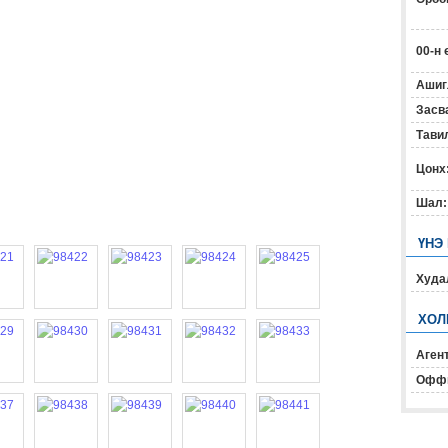
00-н 
Ашиг
Засв
Тавил
Цонх
Шал:
ҮНЭ
Худал
ХОЛ
Агент
Офф