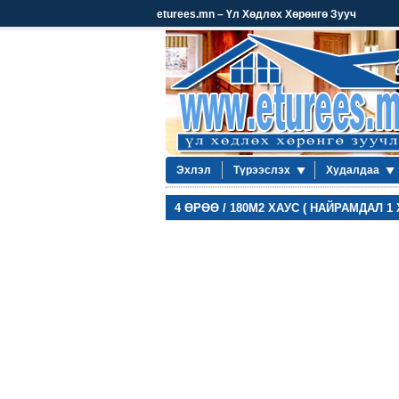
eturees.mn – Үл Хөдлөх Хөрөнгө Зууч
Эхлэл
Түрээслэх
Худалдаа
4 ӨРӨӨ / 180М2 ХАУС ( НАЙРАМДАЛ 1