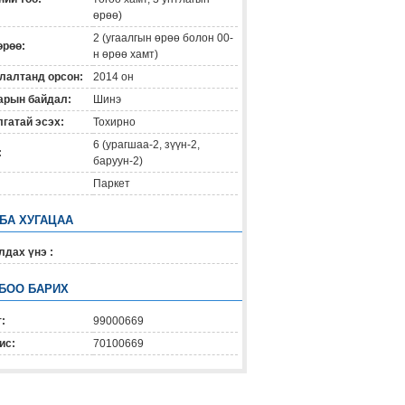
өрөө)
2 (угаалгын өрөө болон 00-
өрөө:
н өрөө хамт)
лалтанд орсон:
2014 он
арын байдал:
Шинэ
гатай эсэх:
Тохирно
6 (урагшаа-2, зүүн-2,
:
баруун-2)
Паркет
 БА ХУГАЦАА
дах үнэ :
БОО БАРИХ
:
99000669
ис:
70100669