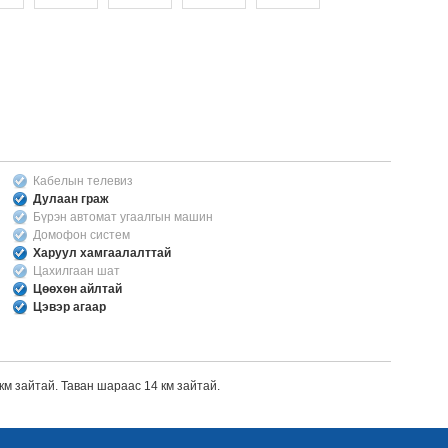
Кабелын телевиз
Дулаан граж
Бүрэн автомат угаалгын машин
Домофон систем
Харуул хамгаалалттай
Цахилгаан шат
Цөөхөн айлтай
Цэвэр агаар
км зайтай. Таван шараас 14 км зайтай.