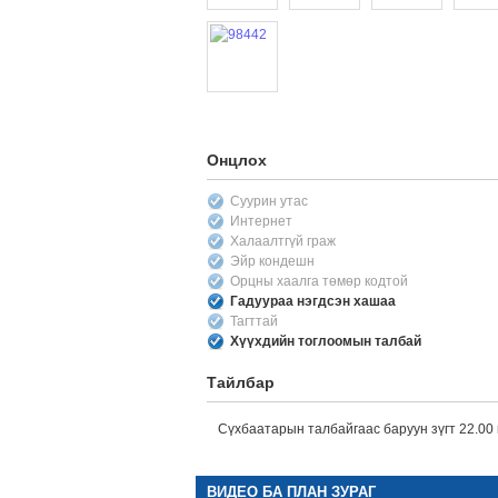
Онцлох
Суурин утас
Интернет
Халаалтгүй граж
Эйр кондешн
Орцны хаалга төмөр кодтой
Гадуураа нэгдсэн хашаа
Тагттай
Хүүхдийн тоглоомын талбай
Тайлбар
Сүхбаатарын талбайгаас баруун зүгт 22.00 
ВИДЕО БА ПЛАН ЗУРАГ