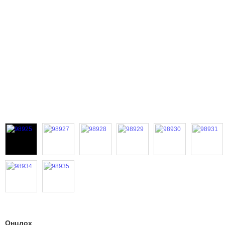
Онцлох