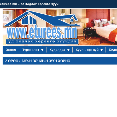
eturees.mn – Үл Хөдлөх Хөрөнгө Зууч
Эхлэл
Түрээслэх
Худалдаа
Хууль, эрх зүй
Бидн
2 ӨРӨӨ / АНУ-Н ЭЛЧИН-Н ЗҮҮН ХОЙНО