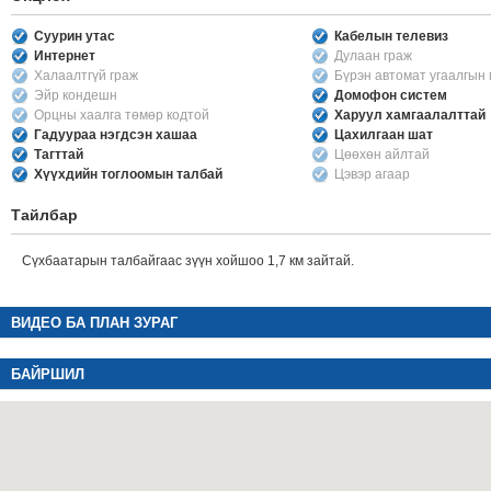
Суурин утас
Кабелын телевиз
Интернет
Дулаан граж
Халаалтгүй граж
Бүрэн автомат угаалгын
Эйр кондешн
Домофон систем
Орцны хаалга төмөр кодтой
Харуул хамгаалалттай
Гадуураа нэгдсэн хашаа
Цахилгаан шат
Тагттай
Цөөхөн айлтай
Хүүхдийн тоглоомын талбай
Цэвэр агаар
Тайлбар
Сүхбаатарын талбайгаас зүүн хойшоо 1,7 км зайтай.
ВИДЕО БА ПЛАН ЗУРАГ
БАЙРШИЛ