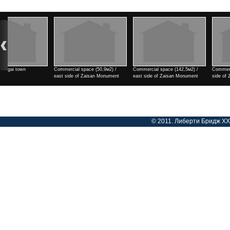
Commercial space (142,5м2) /
Commercial space (182м2) / east
2 rooms / north side of Teng
east side of Zaisan Monument
side of Zaisan Monument
cinema
Үнэ
Үнэ
Үнэ
© 2011. Либерти Бридж ХХК