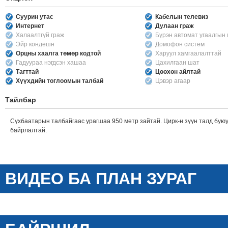
Суурин утас
Кабелын телевиз
Интернет
Дулаан граж
Халаалтгүй граж
Бүрэн автомат угаалгын
Эйр кондешн
Домофон систем
Орцны хаалга төмөр кодтой
Харуул хамгаалалттай
Гадуураа нэгдсэн хашаа
Цахилгаан шат
Тагттай
Цөөхөн айлтай
Хүүхдийн тоглоомын талбай
Цэвэр агаар
Тайлбар
Сүхбаатарын талбайгаас урагшаа 950 метр зайтай. Цирк-н зүүн талд бую
байрлалтай.
ВИДЕО БА ПЛАН ЗУРАГ