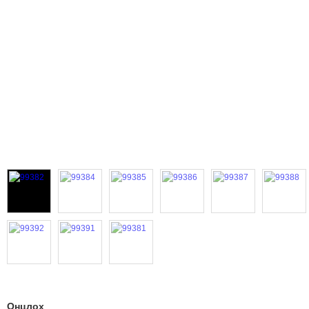
Онцлох