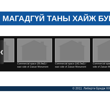
МАГАДГҮЙ ТАНЫ ХАЙЖ БУ
Commercial space (142,5м2) /
Commercial space (182м2) / east
2 rooms / north side of Tengis
east side of Zaisan Monument
side of Zaisan Monument
cinema
Үнэ
Үнэ
Үнэ
© 2011. Либерти Бридж ХХК