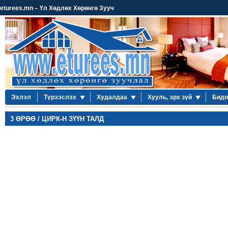
eturees.mn – Үл Хөдлөх Хөрөнгө Зууч
Эхлэл
Түрээслэх
Худалдаа
Хууль, эрх зүй
Бидн
3 ӨРӨӨ / ЦИРК-Н ЗҮҮН ТАЛД