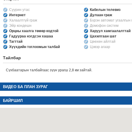
Суурин утас
Кабелын телевиз
Интернет
Дулаан граж
Халаалтгүй граж
Бүрэн автомат угаалгын
Эйр кондешн
Домофон систем
Орцны хаалга төмөр кодтой
Харуул хамгаалалттай
Гадуураа нэгдсэн хашаа
Цахилгаан шат
Тагттай
Цөөхөн айлтай
Хүүхдийн тоглоомын талбай
Цэвэр агаар
Тайлбар
Сүхбаатарын талбайгаас зүүн урагш 2,8 км зайтай.
ВИДЕО БА ПЛАН ЗУРАГ
БАЙРШИЛ