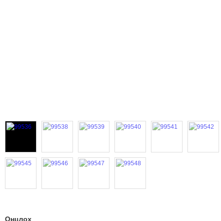
Онцлох