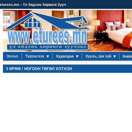
eturees.mn – Үл Хөдлөх Хөрөнгө Зууч
Эхлэл
Түрээслэх
Худалдаа
Хууль, эрх зүй
Бидн
3 ӨРӨӨ / НОГООН ТӨГӨЛ ХОТХОН