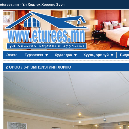
eturees.mn – Үл Хөдлөх Хөрөнгө Зууч
Эхлэл
Түрээслэх
Худалдаа
Хууль, эрх зүй
Бидн
2 ӨРӨӨ / 3-Р ЭМНЭЛЭГИЙН ХОЙНО