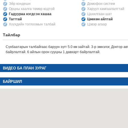
Эйр кондешн
Домофон систем
Орцны хаалга төмөр кодтой
Харуул хамгаалалттай
Гадуураа нэгдсэн хашаа
Цахилгаан шат
Тагттай
Цөөхөн айлтай
Хүүхдийн тоглоомын талбай
Цэвэр агаар
Тайлбар
Сүхбаатарын талбайгаас баруун зүгт 5.0 км зайтай. 3-р эмнэлэг, Доктор а
байрлалтай. 6 айлын орон сууцны 1 давхарт байрлалтай.
ВИДЕО БА ПЛАН ЗУРАГ
БАЙРШИЛ