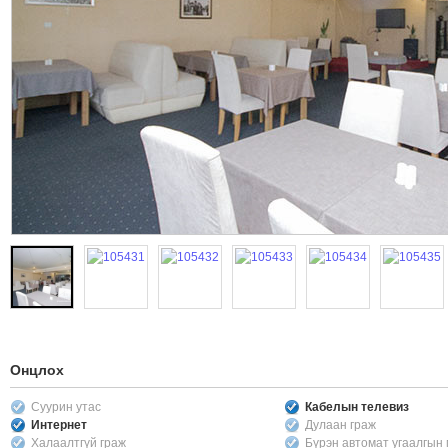
Онцлох
Суурин утас
Кабелын телевиз
Интернет
Дулаан граж
Халаалтгүй граж
Бүрэн автомат угаалгын