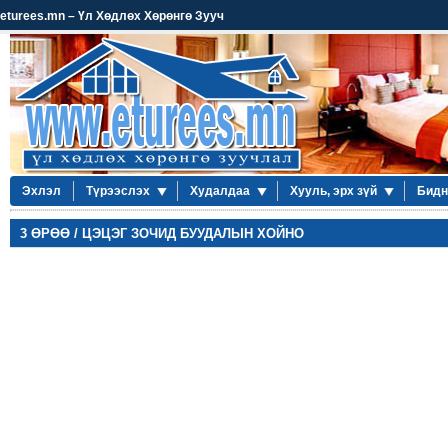
eturees.mn – Үл Хөдлөх Хөрөнгө Зууч
Эхлэл
Түрээслэх
Худалдаа
Хууль, эрх зүй
Бидн
3 ӨРӨӨ / ЦЭЦЭГ ЗОЧИД БУУДАЛЫН ХОЙНО