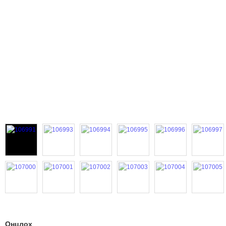
Онцлох