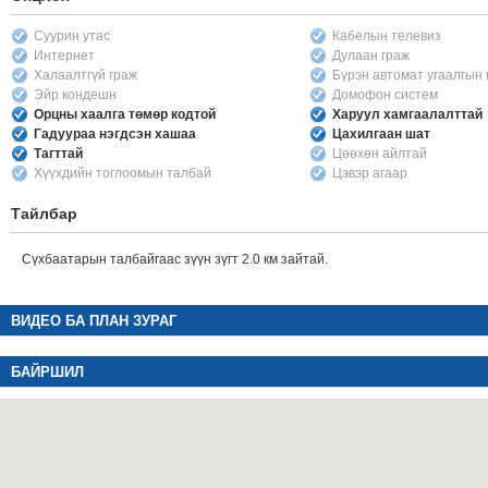
Суурин утас
Кабелын телевиз
Интернет
Дулаан граж
Халаалтгүй граж
Бүрэн автомат угаалгын
Эйр кондешн
Домофон систем
Орцны хаалга төмөр кодтой
Харуул хамгаалалттай
Гадуураа нэгдсэн хашаа
Цахилгаан шат
Тагттай
Цөөхөн айлтай
Хүүхдийн тоглоомын талбай
Цэвэр агаар
Тайлбар
Сүхбаатарын талбайгаас зүүн зүгт 2.0 км зайтай.
ВИДЕО БА ПЛАН ЗУРАГ
БАЙРШИЛ