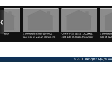
Commercial space (142,5м2) /
Commercial space (182м2) / east
2 rooms / north side of Tengis
east side of Zaisan Monument
side of Zaisan Monument
cinema
Үнэ
Үнэ
Үнэ
© 2011. Либерти Бридж ХХК