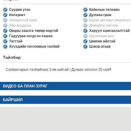
Суурин утас
Кабелын телевиз
Интернет
Дулаан граж
Халаалтгүй граж
Бүрэн автомат угаалгын
Эйр кондешн
Домофон систем
Орцны хаалга төмөр кодтой
Харуул хамгаалалттай
Гадуураа нэгдсэн хашаа
Цахилгаан шат
Тагттай
Цөөхөн айлтай
Хүүхдийн тоглоомын талбай
Цэвэр агаар
Тайлбар
Сүхбаатарын талбайгаас 3 км зайтай / Дулаан зогсоол 25 сая₮
ВИДЕО БА ПЛАН ЗУРАГ
БАЙРШИЛ