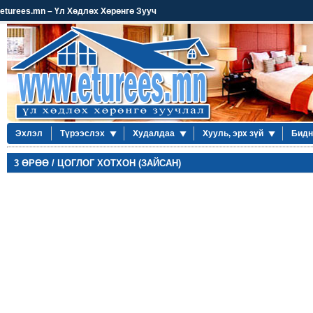
eturees.mn – Үл Хөдлөх Хөрөнгө Зууч
Эхлэл
Түрээслэх
Худалдаа
Хууль, эрх зүй
Бидн
3 ӨРӨӨ / ЦОГЛОГ ХОТХОН (ЗАЙСАН)