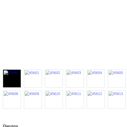
Онцлох