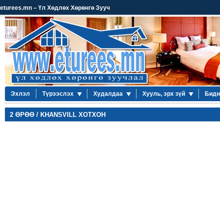
eturees.mn – Үл Хөдлөх Хөрөнгө Зууч
Эхлэл
Түрээслэх
Худалдаа
Хууль, эрх зүй
Бидн
2 ӨРӨӨ / KHANSVILL ХОТХОН