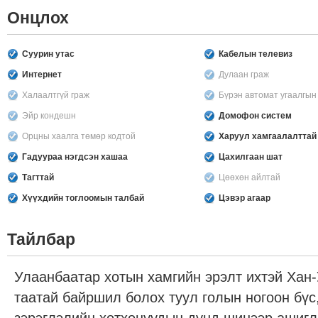
Онцлох
Суурин утас
Кабелын телевиз
Интернет
Дулаан граж
Халаалтгүй граж
Бүрэн автомат угаалгы
Эйр кондешн
Домофон систем
Орцны хаалга төмөр кодтой
Харуул хамгаалалттай
Гадуураа нэгдсэн хашаа
Цахилгаан шат
Тагттай
Цөөхөн айлтай
Хүүхдийн тоглоомын талбай
Цэвэр агаар
Тайлбар
Улаанбаатар хотын хамгийн эрэлт ихтэй Хан-
таатай байршил болох туул голын ногоон бүс,