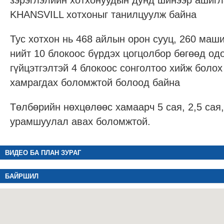
зэрэглэлийн хотхонуудын дунд шинээр ашигл
KHANSVILL хотхоныг танилцуулж байна
Тус хотхон нь 468 айлын орон сууц, 260 маши
нийт 10 блокоос бүрдэх цогцолбор бөгөөд о
гүйцэтгэлтэй 4 блокоос сонголтоо хийж болох
хамрагдах боломжтой болоод байна
Төлбөрийн нөхцөлөөс хамаарч 5 сая, 2,5 сая, 
урамшуулал авах боломжтой.
ВИДЕО БА ПЛАН ЗУРАГ
БАЙРШИЛ