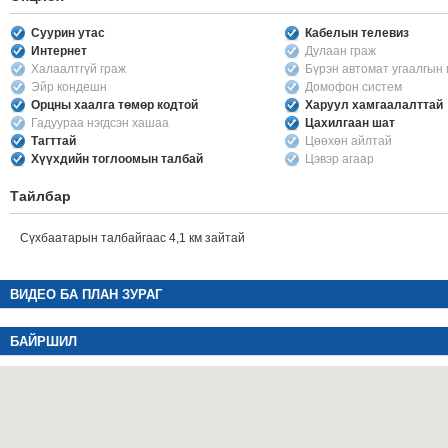
Суурин утас
Кабелын телевиз
Интернет
Дулаан граж
Халаалтгүй граж
Бүрэн автомат угаалгын
Эйр кондешн
Домофон систем
Орцны хаалга төмөр кодтой
Харуул хамгаалалттай
Гадуураа нэгдсэн хашаа
Цахилгаан шат
Тагттай
Цөөхөн айлтай
Хүүхдийн тоглоомын талбай
Цэвэр агаар
Тайлбар
Сүхбаатарын талбайгаас 4,1 км зайтай
ВИДЕО БА ПЛАН ЗУРАГ
БАЙРШИЛ