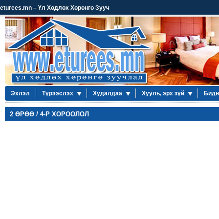
eturees.mn – Үл Хөдлөх Хөрөнгө Зууч
Эхлэл
Түрээслэх
Худалдаа
Хууль, эрх зүй
Бидн
2 ӨРӨӨ / 4-Р ХОРООЛОЛ