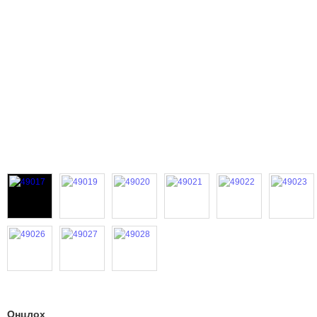
Онцлох