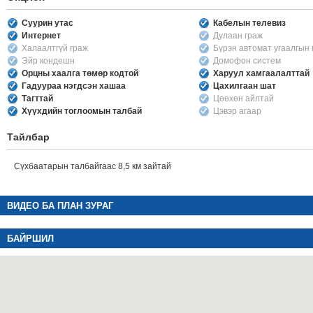
Суурин утас
Кабелын телевиз
Интернет
Дулаан граж
Халаалтгүй граж
Бүрэн автомат угаалгын
Эйр кондешн
Домофон систем
Орцны хаалга төмөр кодтой
Харуул хамгаалалттай
Гадуураа нэгдсэн хашаа
Цахилгаан шат
Тагттай
Цөөхөн айлтай
Хүүхдийн тоглоомын талбай
Цэвэр агаар
Тайлбар
Сүхбаатарын талбайгаас 8,5 км зайтай
ВИДЕО БА ПЛАН ЗУРАГ
БАЙРШИЛ