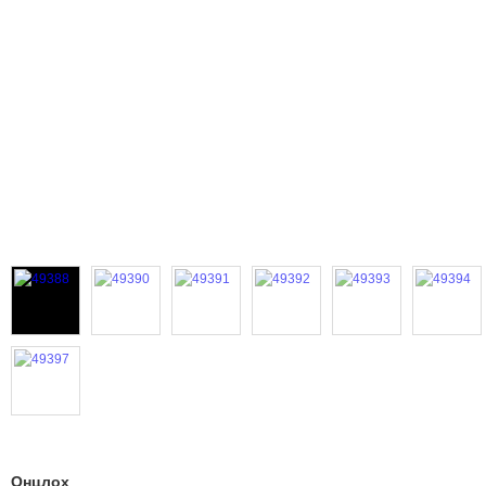
Онцлох