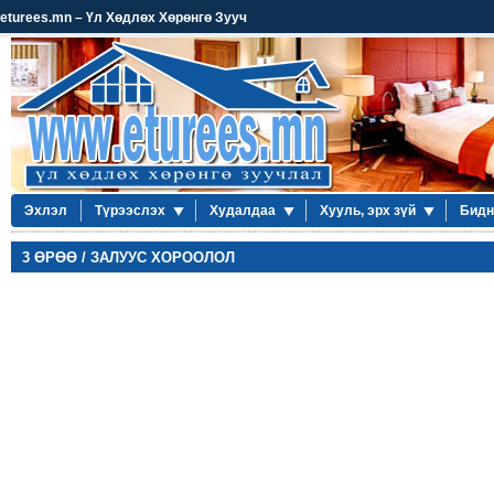
eturees.mn – Үл Хөдлөх Хөрөнгө Зууч
Эхлэл
Түрээслэх
Худалдаа
Хууль, эрх зүй
Бидн
3 ӨРӨӨ / ЗАЛУУС ХОРООЛОЛ