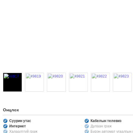
Онцлох
Суурин утас
Кабелын телевиз
Интернет
Дулаан граж
Халаалтгүй граж
Бүрэн автомат угаалгын