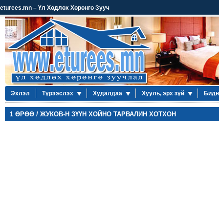
eturees.mn – Үл Хөдлөх Хөрөнгө Зууч
Эхлэл
Түрээслэх
Худалдаа
Хууль, эрх зүй
Бидн
1 ӨРӨӨ / ЖУКОВ-Н ЗҮҮН ХОЙНО ТАРВАЛИН ХОТХОН