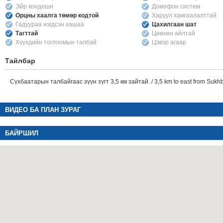
Эйр кондешн
Домофон систем
Орцны хаалга төмөр кодтой
Харуул хамгаалалттай
Гадуураа нэгдсэн хашаа
Цахилгаан шат
Тагттай
Цөөхөн айлтай
Хүүхдийн тоглоомын талбай
Цэвэр агаар
Тайлбар
Сүхбаатарын талбайгаас зүүн зүгт 3,5 км зайтай. / 3,5 km to east from Sukh
ВИДЕО БА ПЛАН ЗУРАГ
БАЙРШИЛ