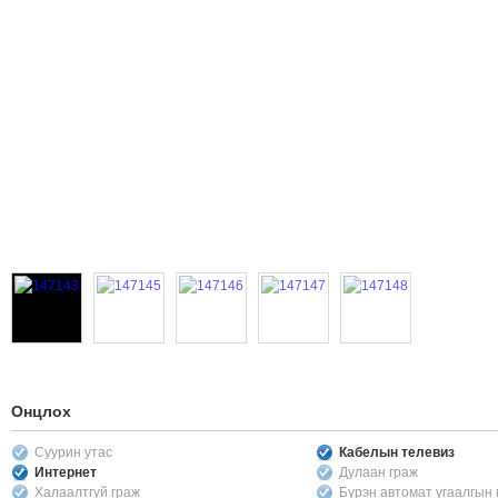
Онцлох
Суурин утас
Кабелын телевиз
Интернет
Дулаан граж
Халаалтгүй граж
Бүрэн автомат угаалгын