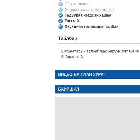
Эйр кондешн
Орцны хаалга төмөр кодтой
Гадуураа нэгдсэн хашаа
Тагттай
Хүүхдийн тоглоомын талбай
Тайлбар
Сүхбаатарын талбайгаас баруун зүгт 6,4 км
байрлалтай.
ВИДЕО БА ПЛАН ЗУРАГ
БАЙРШИЛ