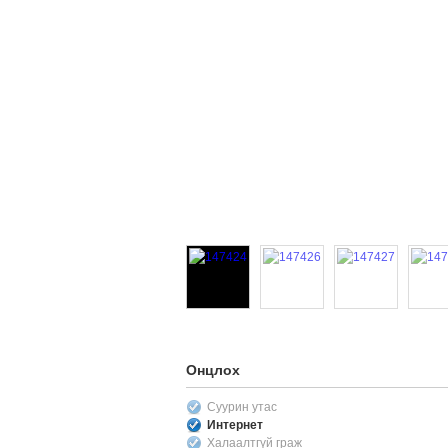
Онцлох
Суурин утас
Интернет
Халаалтгүй граж