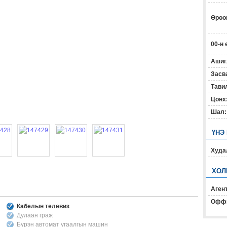
Өрөөн
00-н 
Ашиг
Засв
Тавил
Цонх
Шал:
ҮНЭ
Худал
ХОЛ
Агент
Офф
Кабелын телевиз
Дулаан граж
Бүрэн автомат угаалгын машин