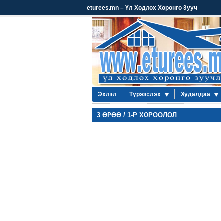
eturees.mn – Үл Хөдлөх Хөрөнгө Зууч
Эхлэл
Түрээслэх
Худалдаа
3 ӨРӨӨ / 1-Р ХОРООЛОЛ