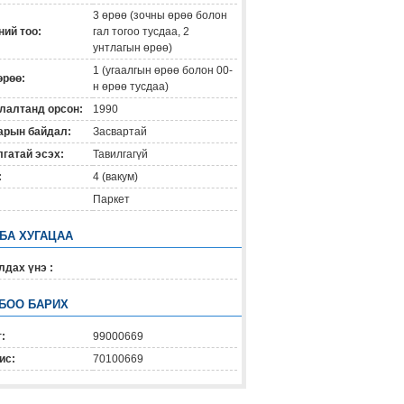
3 өрөө (зочны өрөө болон
ий тоо:
гал тогоо тусдаа, 2
унтлагын өрөө)
1 (угаалгын өрөө болон 00-
өрөө:
н өрөө тусдаа)
лалтанд орсон:
1990
арын байдал:
Засвартай
гатай эсэх:
Тавилгагүй
:
4 (вакум)
Паркет
 БА ХУГАЦАА
дах үнэ :
БОО БАРИХ
:
99000669
ис:
70100669