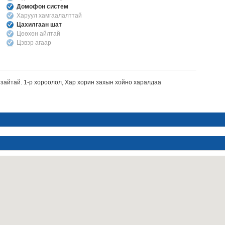
Домофон систем
Харуул хамгаалалттай
Цахилгаан шат
Цөөхөн айлтай
Цэвэр агаар
 зайтай. 1-р хороолол, Хар хорин захын хойно харалдаа